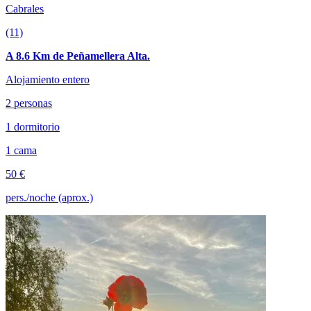
Cabrales
(11)
A 8.6 Km de Peñamellera Alta.
Alojamiento entero
2 personas
1 dormitorio
1 cama
50 €
pers./noche (aprox.)