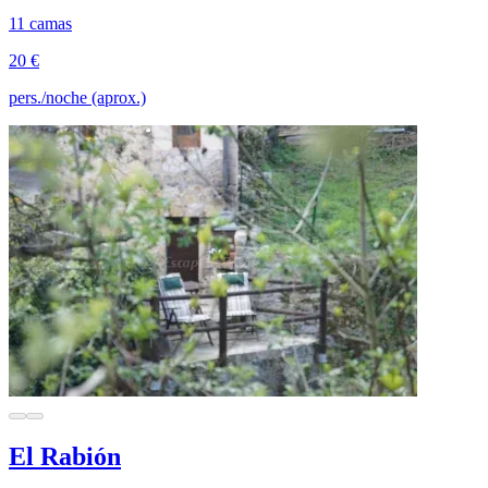
11 camas
20 €
pers./noche (aprox.)
El Rabión