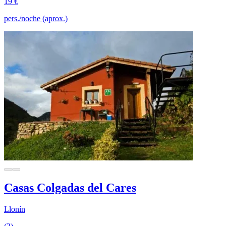
19 €
pers./noche (aprox.)
Casas Colgadas del Cares
Llonín