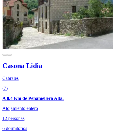
Casona Lidia
Cabrales
(7)
A 8.4 Km de Peñamellera Alta.
Alojamiento entero
12 personas
6 dormitorios