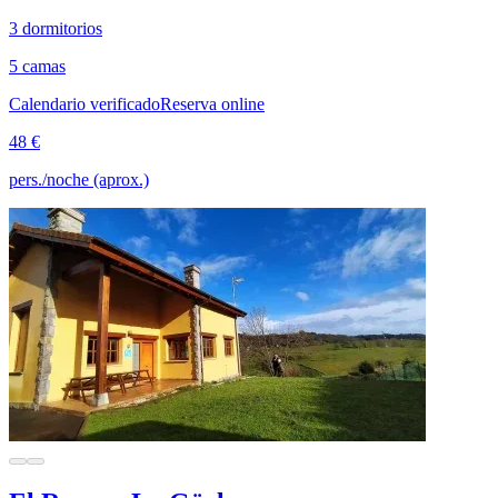
3 dormitorios
5 camas
Calendario verificado
Reserva online
48 €
pers./noche (aprox.)