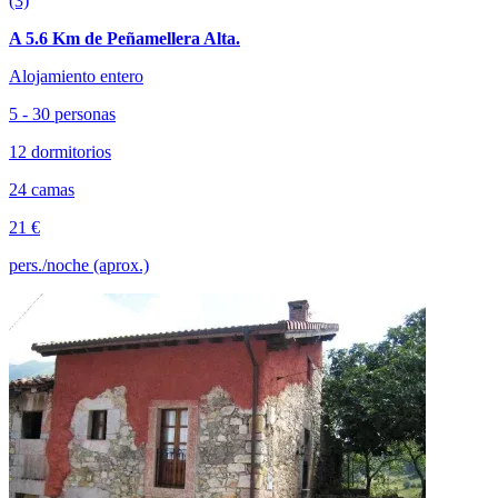
(3)
A 5.6 Km de Peñamellera Alta.
Alojamiento entero
5 - 30 personas
12 dormitorios
24 camas
21 €
pers./noche (aprox.)