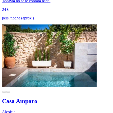
Todavía no se te cobrará nada.
24 €
pers./noche (aprox.)
Casa Amparo
Alcoleja