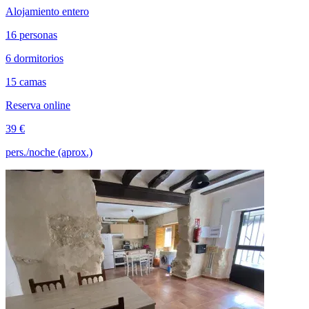
Alojamiento entero
16 personas
6 dormitorios
15 camas
Reserva online
39 €
pers./noche (aprox.)