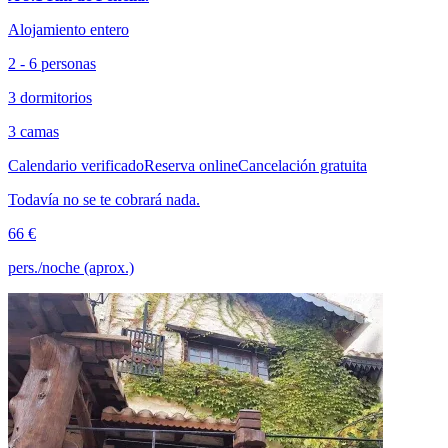
Alojamiento entero
2 - 6 personas
3 dormitorios
3 camas
Calendario verificado
Reserva online
Cancelación gratuita
Todavía no se te cobrará nada.
66 €
pers./noche (aprox.)