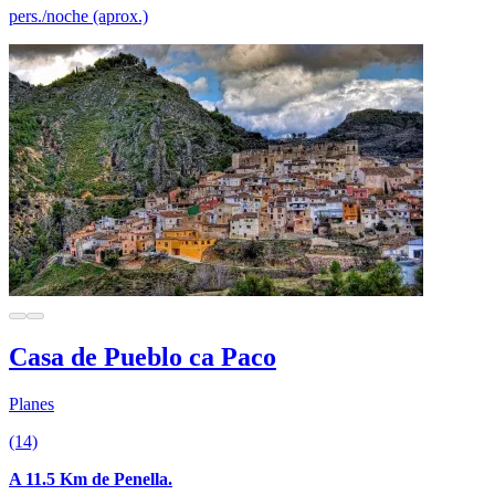
pers./noche (aprox.)
Casa de Pueblo ca Paco
Planes
(14)
A 11.5 Km de Penella.