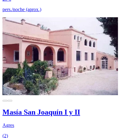
pers./noche (aprox.)
Masía San Joaquín I y II
Agres
(2)