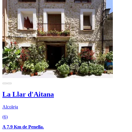
La Llar d'Aitana
Alcoleja
(6)
A 7.9 Km de Penella.