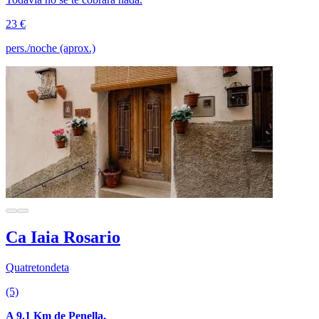
23 €
pers./noche (aprox.)
Ca Iaia Rosario
Quatretondeta
(5)
A 9.1 Km de Penella.