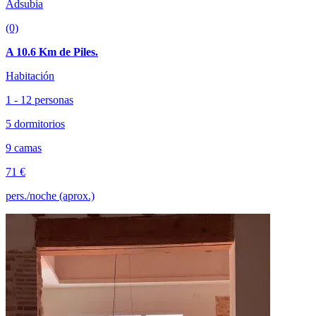
Adsubia
(0)
A 10.6 Km de Piles.
Habitación
1 - 12 personas
5 dormitorios
9 camas
71 €
pers./noche (aprox.)