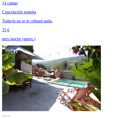
14 camas
Cancelación gratuita
Todavía no se te cobrará nada.
35 €
pers./noche (aprox.)