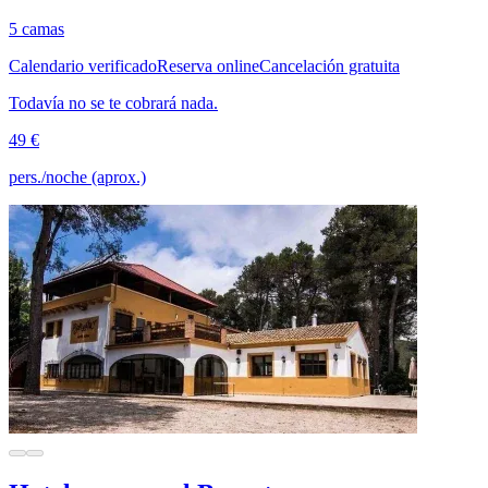
5 camas
Calendario verificado
Reserva online
Cancelación gratuita
Todavía no se te cobrará nada.
49 €
pers./noche (aprox.)