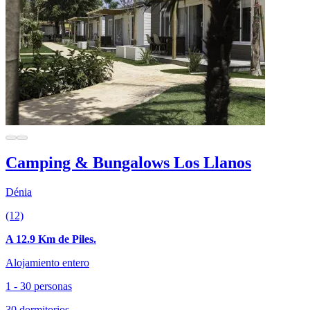
Camping & Bungalows Los Llanos
Dénia
(12)
A 12.9 Km de Piles.
Alojamiento entero
1 - 30 personas
30 dormitorios