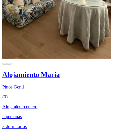
Alojamiento María
Pinos Genil
(0)
Alojamiento entero
5 personas
3 dormitorios