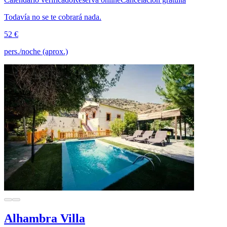
Todavía no se te cobrará nada.
52 €
pers./noche (aprox.)
Alhambra Villa