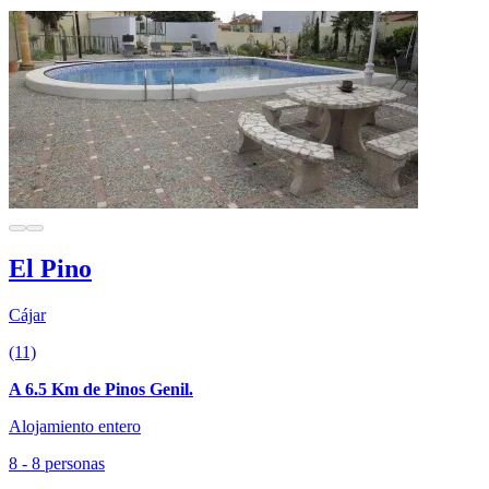
El Pino
Cájar
(11)
A 6.5 Km de Pinos Genil.
Alojamiento entero
8 - 8 personas