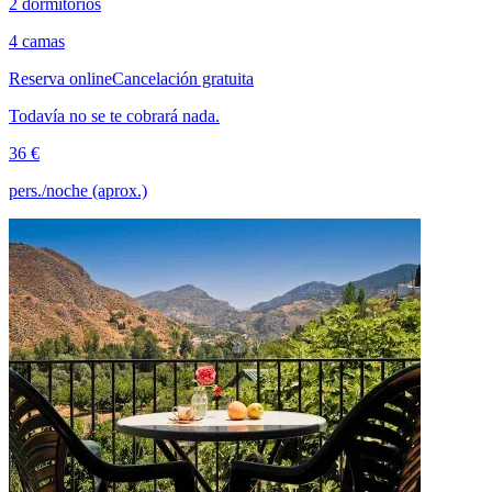
2 dormitorios
4 camas
Reserva online
Cancelación gratuita
Todavía no se te cobrará nada.
36 €
pers./noche (aprox.)