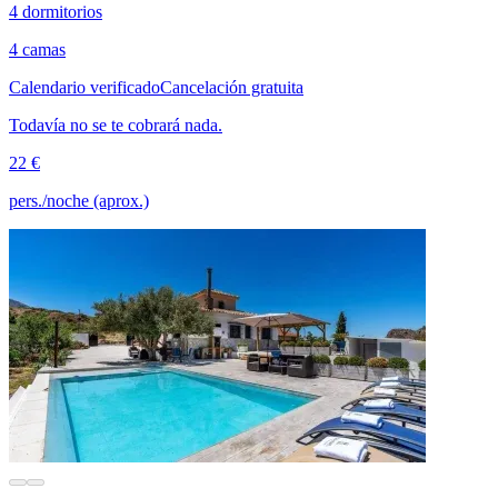
4 dormitorios
4 camas
Calendario verificado
Cancelación gratuita
Todavía no se te cobrará nada.
22 €
pers./noche (aprox.)