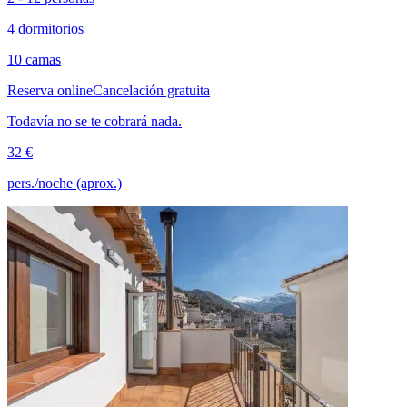
4 dormitorios
10 camas
Reserva online
Cancelación gratuita
Todavía no se te cobrará nada.
32 €
pers./noche (aprox.)