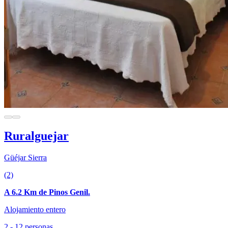
Ruralguejar
Güéjar Sierra
(2)
A 6.2 Km de Pinos Genil.
Alojamiento entero
2 - 12 personas