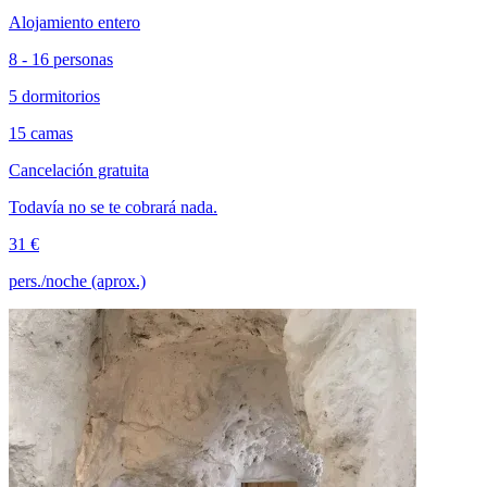
Alojamiento entero
8 - 16 personas
5 dormitorios
15 camas
Cancelación gratuita
Todavía no se te cobrará nada.
31 €
pers./noche (aprox.)