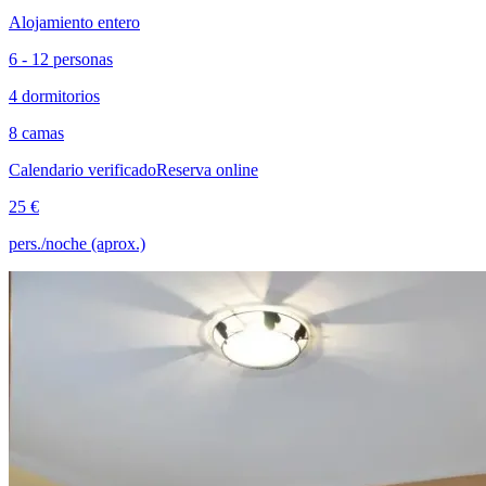
Alojamiento entero
6 - 12 personas
4 dormitorios
8 camas
Calendario verificado
Reserva online
25 €
pers./noche (aprox.)