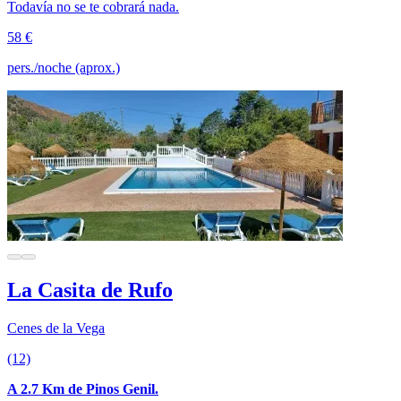
Todavía no se te cobrará nada.
58 €
pers./noche (aprox.)
La Casita de Rufo
Cenes de la Vega
(12)
A 2.7 Km de Pinos Genil.