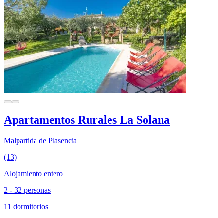
Apartamentos Rurales La Solana
Malpartida de Plasencia
(13)
Alojamiento entero
2 - 32 personas
11 dormitorios