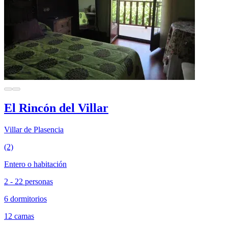
El Rincón del Villar
Villar de Plasencia
(2)
Entero o habitación
2 - 22 personas
6 dormitorios
12 camas