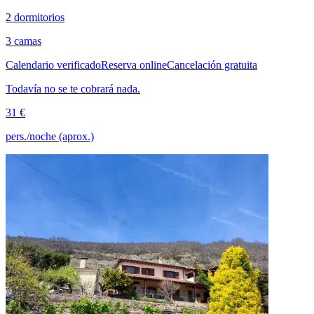
2 dormitorios
3 camas
Calendario verificado
Reserva online
Cancelación gratuita
Todavía no se te cobrará nada.
31 €
pers./noche (aprox.)