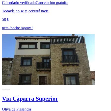
Calendario verificado
Cancelación gratuita
Todavía no se te cobrará nada.
58 €
pers./noche (aprox.)
Vía Cáparra Superior
Oliva de Plasencia