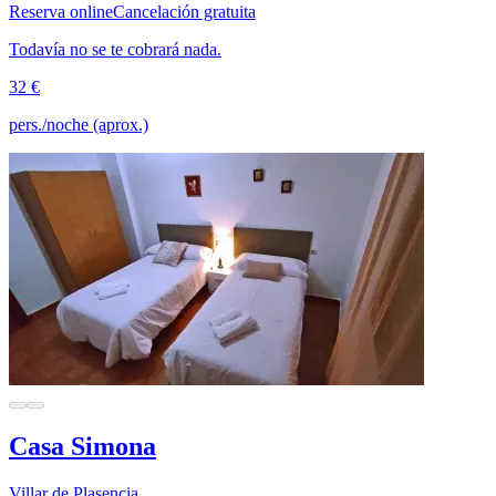
Reserva online
Cancelación gratuita
Todavía no se te cobrará nada.
32 €
pers./noche (aprox.)
Casa Simona
Villar de Plasencia