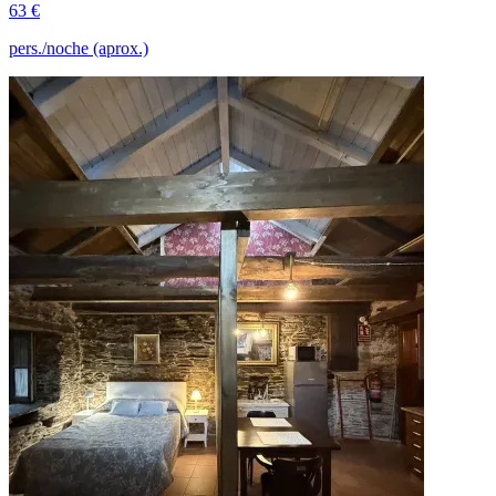
63 €
pers./noche (aprox.)