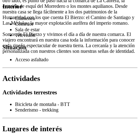
otro lado, es punto de paso hacia la comarca de La Cabrera, la
Interior
estación de esquí del Morredero o los montes aquilianos. Desde
nuestra casa se llega fácilmente a los dos patrimonios de la
Humanidad con los que cuenta El Bierzo: el Camino de Santiago y
Chimenea
Las Médulas, la mayor explotación aurífera del imperio romano.
Comedor
Sala de estar
Somos de El Bierzo y vivimos el día a día de nuestra comarca. El
Televisión
viajero encontrará en nuestra casa toda la información para conocer
cada rincón espectacular de nuestra tierra. La cercanía y la atención
Situación
personalizada con nuestros clientes son nuestras señas de identidad.
Acceso asfaltado
Actividades
Actividades terrestres
Bicicleta de montaña - BTT
Senderismo - trekking
Lugares de interés