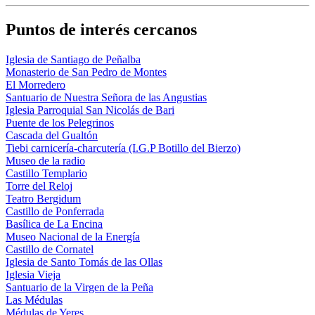
Puntos de interés cercanos
Iglesia de Santiago de Peñalba
Monasterio de San Pedro de Montes
El Morredero
Santuario de Nuestra Señora de las Angustias
Iglesia Parroquial San Nicolás de Bari
Puente de los Pelegrinos
Cascada del Gualtón
Tiebi carnicería-charcutería (I.G.P Botillo del Bierzo)
Museo de la radio
Castillo Templario
Torre del Reloj
Teatro Bergidum
Castillo de Ponferrada
Basílica de La Encina
Museo Nacional de la Energía
Castillo de Cornatel
Iglesia de Santo Tomás de las Ollas
Iglesia Vieja
Santuario de la Virgen de la Peña
Las Médulas
Médulas de Yeres