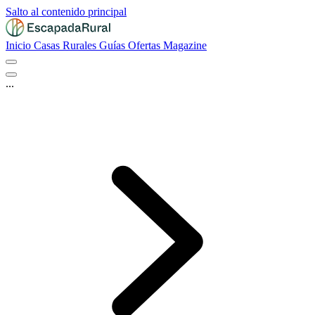
Salto al contenido principal
Inicio
Casas Rurales
Guías
Ofertas
Magazine
...