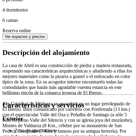
4 dormitorios
6 camas
Reserva online
Ver espacios y precios
Descripción del alojamiento
La casa de Abril es una construcción de piedra y madera restaurada,
respetando sus características arquitectónicas y añadiendo a ellas los
mejores materiales como la pizarra a granel o el enfoscado en color
típico de la zona. En su acogedor interior encontraréis todas las
comodidades que harán más agradable vuestra estancia en este
bellísimo rincón de la comarca leonesa de El Bierzo.
Características y servicios
San Cristóbal de Valdueza se encuentra en un lugar privilegiado de
El Bierzo. Bien comunicado por carretera con Ponferrada (13 km.)
con el espectacular Valle del Oza y Peñalba de Santiago (a sólo 5
Exterior
Km, en pleno Valle del Silencio y con su iglesia joya del mozárabe),
Montes de Valdueza (8 Km., célebre por su monasterio de San
Zona de aparcamiento
Pedro), Compludo (7 Km. y famoso por su antigua herrería). Por