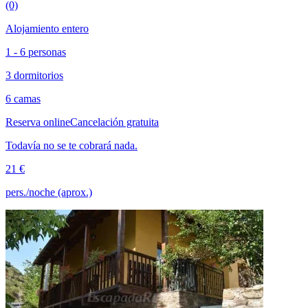
(0)
Alojamiento entero
1 - 6 personas
3 dormitorios
6 camas
Reserva online
Cancelación gratuita
Todavía no se te cobrará nada.
21 €
pers./noche (aprox.)