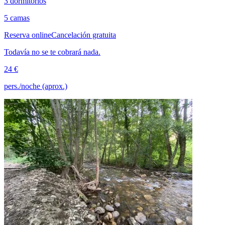
3 dormitorios
5 camas
Reserva online
Cancelación gratuita
Todavía no se te cobrará nada.
24 €
pers./noche (aprox.)