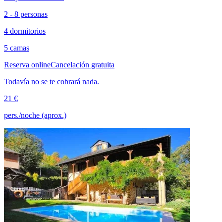
2 - 8 personas
4 dormitorios
5 camas
Reserva online
Cancelación gratuita
Todavía no se te cobrará nada.
21 €
pers./noche (aprox.)