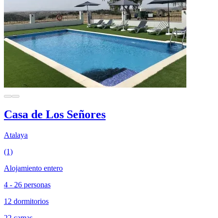
Casa de Los Señores
Atalaya
(1)
Alojamiento entero
4 - 26 personas
12 dormitorios
22 camas