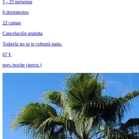
1 - 25 personas
6 dormitorios
22 camas
Cancelación gratuita
Todavía no se te cobrará nada.
67 €
pers./noche (aprox.)