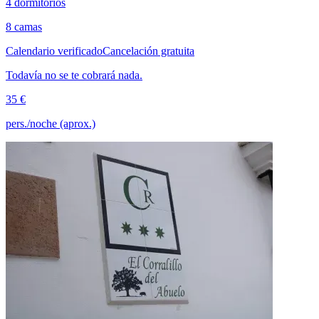
4 dormitorios
8 camas
Calendario verificado
Cancelación gratuita
Todavía no se te cobrará nada.
35 €
pers./noche (aprox.)