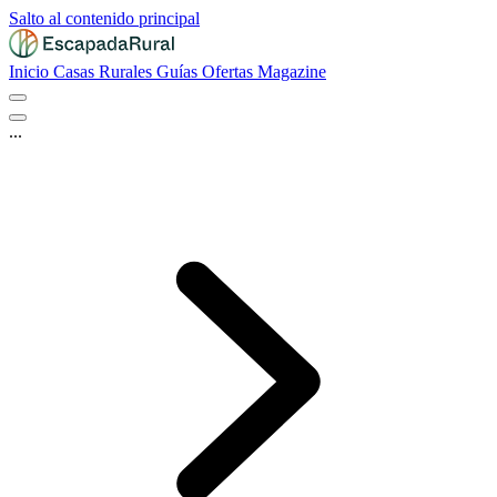
Salto al contenido principal
Inicio
Casas Rurales
Guías
Ofertas
Magazine
...