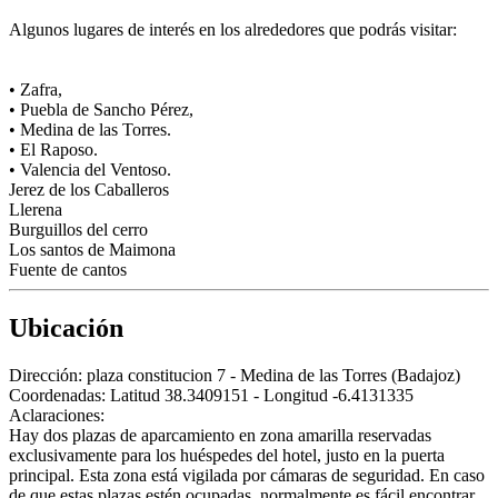
Algunos lugares de interés en los alrededores que podrás visitar:
• Zafra,
• Puebla de Sancho Pérez,
• Medina de las Torres.
• El Raposo.
• Valencia del Ventoso.
Jerez de los Caballeros
Llerena
Burguillos del cerro
Los santos de Maimona
Fuente de cantos
Ubicación
Dirección:
plaza constitucion 7 - Medina de las Torres (Badajoz)
Coordenadas:
Latitud 38.3409151 - Longitud -6.4131335
Aclaraciones:
Hay dos plazas de aparcamiento en zona amarilla reservadas
exclusivamente para los huéspedes del hotel, justo en la puerta
principal. Esta zona está vigilada por cámaras de seguridad. En caso
de que estas plazas estén ocupadas, normalmente es fácil encontrar