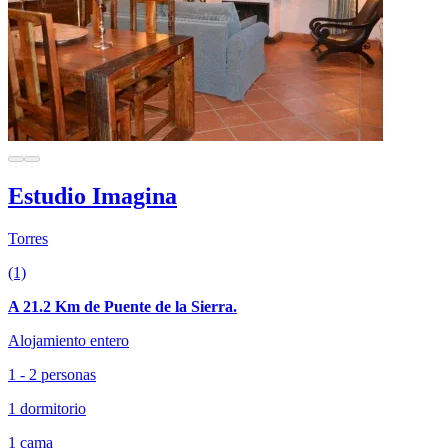
Estudio Imagina
Torres
(1)
A 21.2 Km de Puente de la Sierra.
Alojamiento entero
1 - 2 personas
1 dormitorio
1 cama