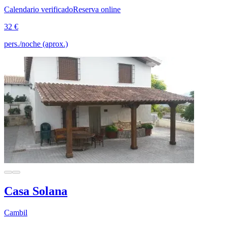
Calendario verificado
Reserva online
32 €
pers./noche (aprox.)
Casa Solana
Cambil