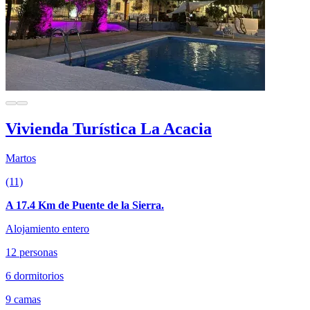
Vivienda Turística La Acacia
Martos
(11)
A 17.4 Km de Puente de la Sierra.
Alojamiento entero
12 personas
6 dormitorios
9 camas