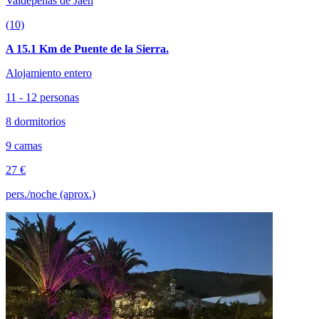
Valdepeñas de Jaén
(10)
A 15.1 Km de Puente de la Sierra.
Alojamiento entero
11 - 12 personas
8 dormitorios
9 camas
27 €
pers./noche (aprox.)