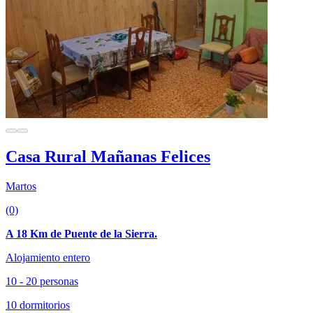
Casa Rural Mañanas Felices
Martos
(0)
A 18 Km de Puente de la Sierra.
Alojamiento entero
10 - 20 personas
10 dormitorios