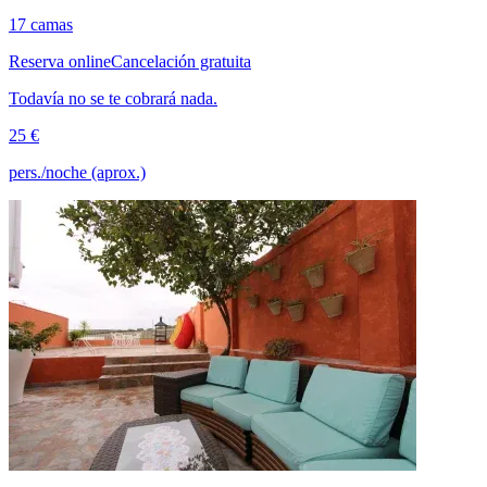
17 camas
Reserva online
Cancelación gratuita
Todavía no se te cobrará nada.
25 €
pers./noche (aprox.)