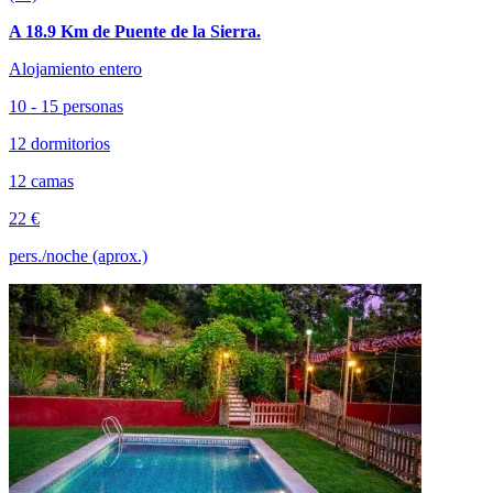
A 18.9 Km de Puente de la Sierra.
Alojamiento entero
10 - 15 personas
12 dormitorios
12 camas
22 €
pers./noche (aprox.)