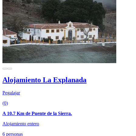
Alojamiento La Explanada
Pegalajar
(0)
A 10.7 Km de Puente de la Sierra.
Alojamiento entero
6 personas