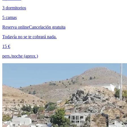
3 dormitorios
5 camas
Reserva online
Cancelación gratuita
Todavía no se te cobrará nada.
15 €
pers./noche (aprox.)