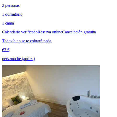
2 personas
1 dormitorio
1 cama
Calendario verificado
Reserva online
Cancelación gratuita
Todavía no se te cobrará nada.
63 €
pers./noche (aprox.)