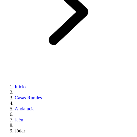
Inicio
Casas Rurales
Andalucía
Jaén
Jódar