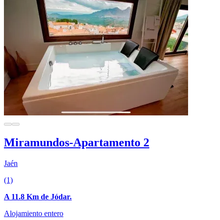
Miramundos-Apartamento 2
Jaén
(1)
A 11.8 Km de Jódar.
Alojamiento entero