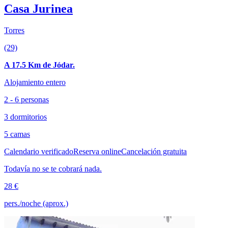
Casa Jurinea
Torres
(29)
A 17.5 Km de Jódar.
Alojamiento entero
2 - 6 personas
3 dormitorios
5 camas
Calendario verificado
Reserva online
Cancelación gratuita
Todavía no se te cobrará nada.
28 €
pers./noche (aprox.)