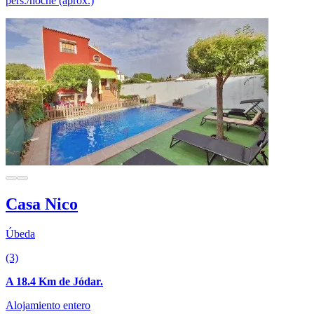
pers./noche (aprox.)
Casa Nico
Úbeda
(3)
A 18.4 Km de Jódar.
Alojamiento entero