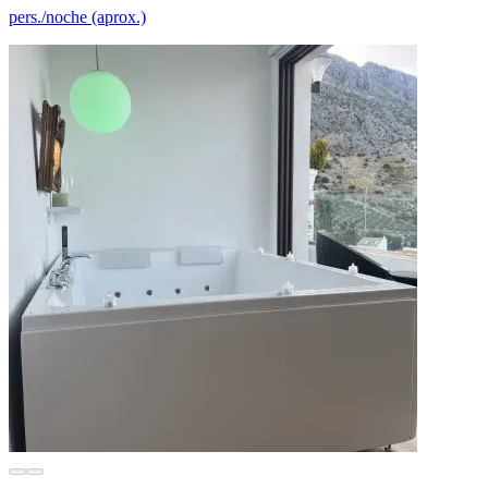
pers./noche (aprox.)