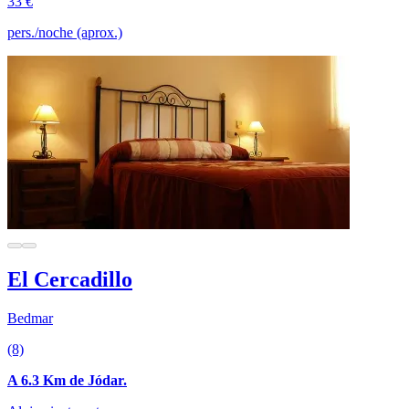
33 €
pers./noche (aprox.)
El Cercadillo
Bedmar
(8)
A 6.3 Km de Jódar.