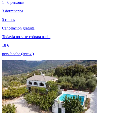
1 - 6 personas
3 dormitorios
5 camas
Cancelación gratuita
Todavía no se te cobrará nada.
18 €
pers./noche (aprox.)