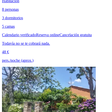
Habitación
8 personas
3 dormitorios
5 camas
Calendario verificado
Reserva online
Cancelación gratuita
Todavía no se te cobrará nada.
48 €
pers./noche (aprox.)