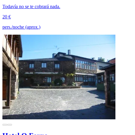
Todavía no se te cobrará nada.
20 €
pers./noche (aprox.)