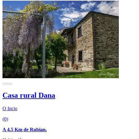
Casa rural Dana
O Incio
(0)
A 4.5 Km de Rubian.