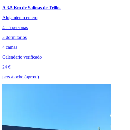
A 3.5 Km de Salinas de Trillo.
Alojamiento entero
4 - 5 personas
3 dormitorios
4 camas
Calendario verificado
24 €
pers./noche (aprox.)