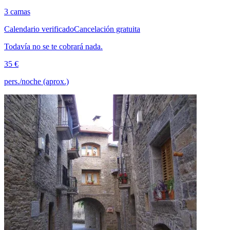
3 camas
Calendario verificado
Cancelación gratuita
Todavía no se te cobrará nada.
35 €
pers./noche (aprox.)