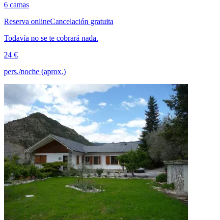
6 camas
Reserva online
Cancelación gratuita
Todavía no se te cobrará nada.
24 €
pers./noche (aprox.)