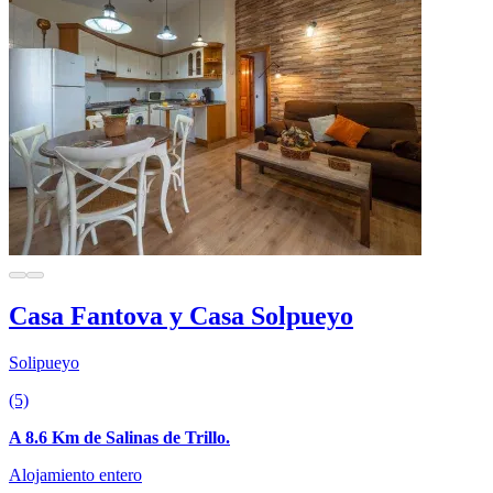
Casa Fantova y Casa Solpueyo
Solipueyo
(5)
A 8.6 Km de Salinas de Trillo.
Alojamiento entero