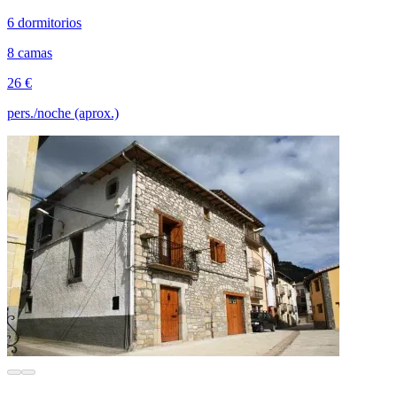
6 dormitorios
8 camas
26 €
pers./noche (aprox.)