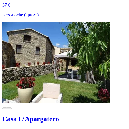
37 €
pers./noche (aprox.)
Casa L’Apargatero