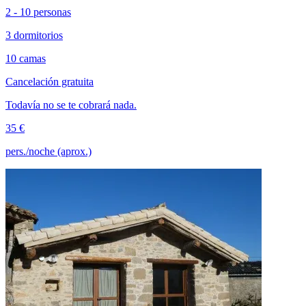
2 - 10 personas
3 dormitorios
10 camas
Cancelación gratuita
Todavía no se te cobrará nada.
35 €
pers./noche (aprox.)