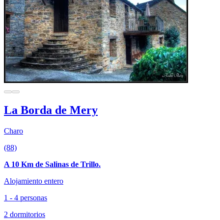
La Borda de Mery
Charo
(88)
A 10 Km de Salinas de Trillo.
Alojamiento entero
1 - 4 personas
2 dormitorios