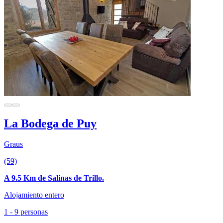
La Bodega de Puy
Graus
(59)
A 9.5 Km de Salinas de Trillo.
Alojamiento entero
1 - 9 personas