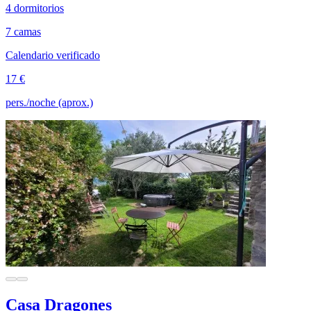
4 dormitorios
7 camas
Calendario verificado
17 €
pers./noche (aprox.)
Casa Dragones