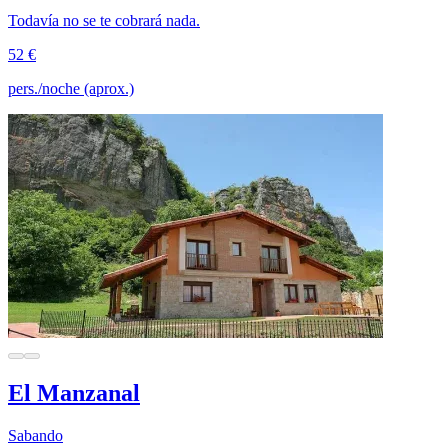
Todavía no se te cobrará nada.
52 €
pers./noche (aprox.)
El Manzanal
Sabando