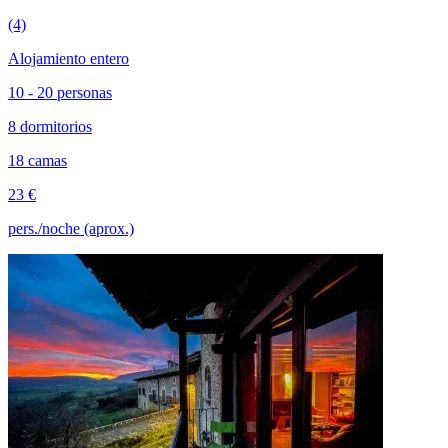
(4)
Alojamiento entero
10 - 20 personas
8 dormitorios
18 camas
23 €
pers./noche (aprox.)