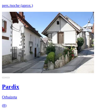
pers./noche (aprox.)
Pardix
Orbaizeta
(8)