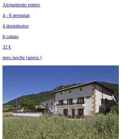
Alojamiento entero
4 - 6 personas
4 dormitorios
6 camas
32 €
pers./noche (aprox.)