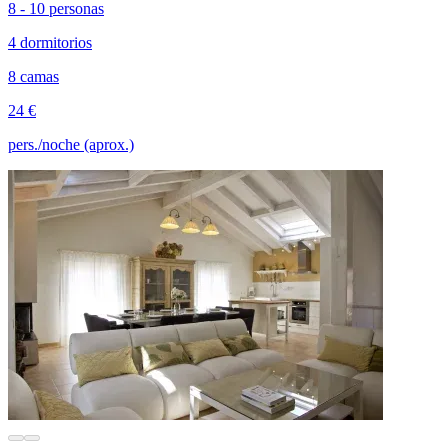
8 - 10 personas
4 dormitorios
8 camas
24 €
pers./noche (aprox.)