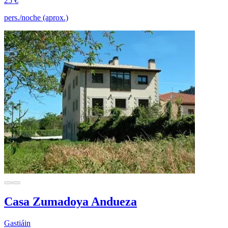
25 €
pers./noche (aprox.)
Casa Zumadoya Andueza
Gastiáin