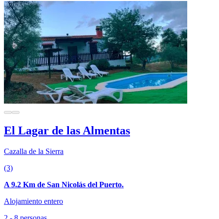
El Lagar de las Almentas
Cazalla de la Sierra
(3)
A 9.2 Km de San Nicolás del Puerto.
Alojamiento entero
2 - 8 personas