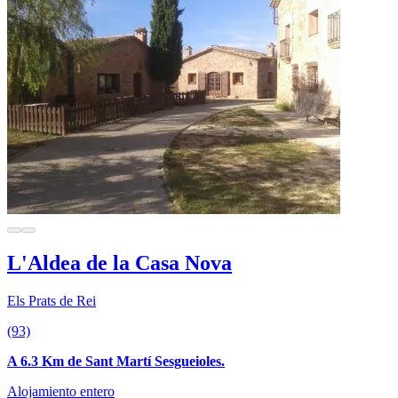
L'Aldea de la Casa Nova
Els Prats de Rei
(93)
A 6.3 Km de Sant Martí Sesgueioles.
Alojamiento entero