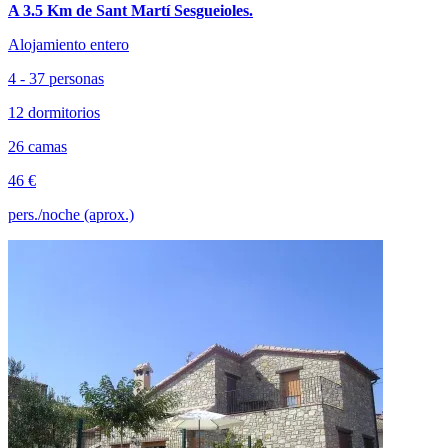
A 3.5 Km de Sant Martí Sesgueioles.
Alojamiento entero
4 - 37 personas
12 dormitorios
26 camas
46 €
pers./noche (aprox.)