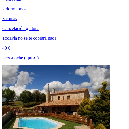
2 dormitorios
3 camas
Cancelación gratuita
Todavía no se te cobrará nada.
40 €
pers./noche (aprox.)