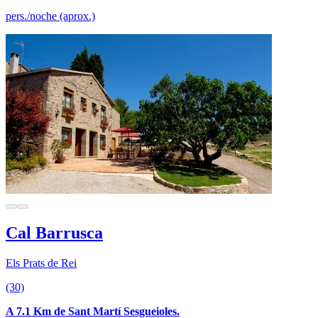
pers./noche (aprox.)
Cal Barrusca
Els Prats de Rei
(30)
A 7.1 Km de Sant Martí Sesgueioles.