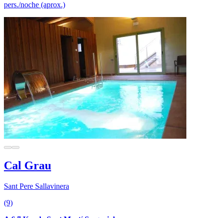
pers./noche (aprox.)
Cal Grau
Sant Pere Sallavinera
(9)