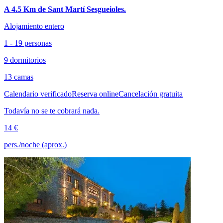
A 4.5 Km de Sant Martí Sesgueioles.
Alojamiento entero
1 - 19 personas
9 dormitorios
13 camas
Calendario verificado
Reserva online
Cancelación gratuita
Todavía no se te cobrará nada.
14 €
pers./noche (aprox.)