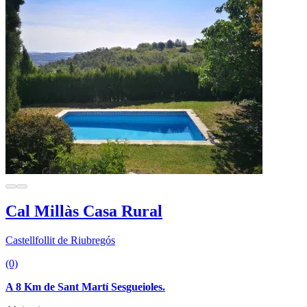
Cal Millàs Casa Rural
Castellfollit de Riubregós
(0)
A 8 Km de Sant Martí Sesgueioles.