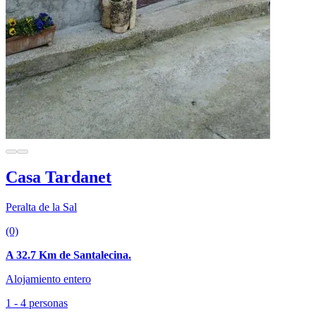
Casa Tardanet
Peralta de la Sal
(0)
A 32.7 Km de Santalecina.
Alojamiento entero
1 - 4 personas