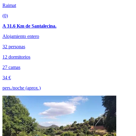
Raimat
(0)
A 31.6 Km de Santalecina.
Alojamiento entero
32 personas
12 dormitorios
27 camas
34 €
pers./noche (aprox.)