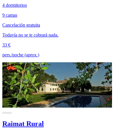
4 dormitorios
9 camas
Cancelación gratuita
Todavía no se te cobrará nada.
33 €
pers./noche (aprox.)
Raimat Rural