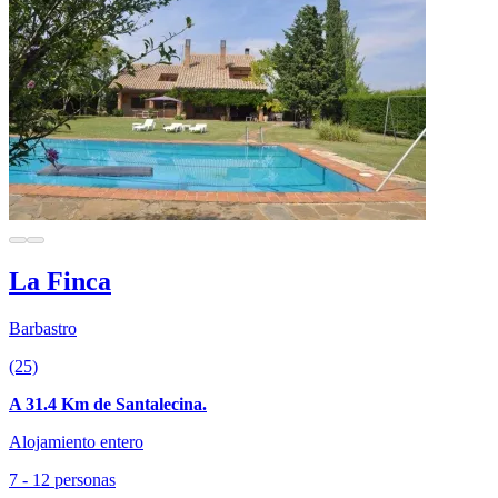
La Finca
Barbastro
(25)
A 31.4 Km de Santalecina.
Alojamiento entero
7 - 12 personas