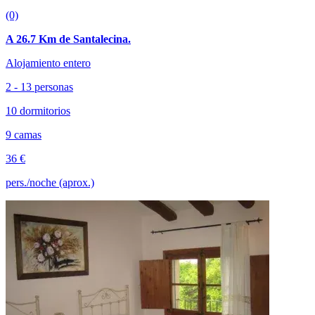
(0)
A 26.7 Km de Santalecina.
Alojamiento entero
2 - 13 personas
10 dormitorios
9 camas
36 €
pers./noche (aprox.)