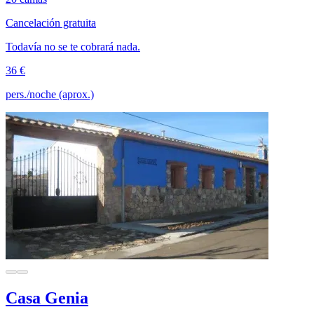
Cancelación gratuita
Todavía no se te cobrará nada.
36 €
pers./noche (aprox.)
Casa Genia