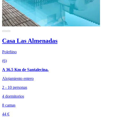
Casa Las Almenadas
Poleñino
(6)
A 36.5 Km de Santalecina.
Alojamiento entero
2 - 10 personas
4 dormitorios
8 camas
44 €