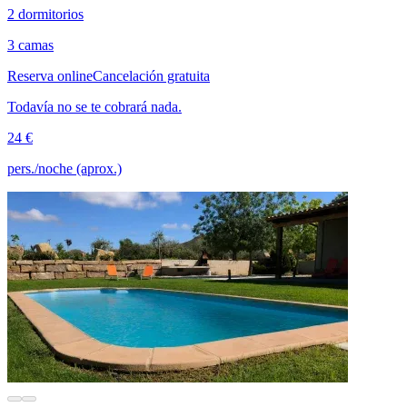
2 dormitorios
3 camas
Reserva online
Cancelación gratuita
Todavía no se te cobrará nada.
24 €
pers./noche (aprox.)