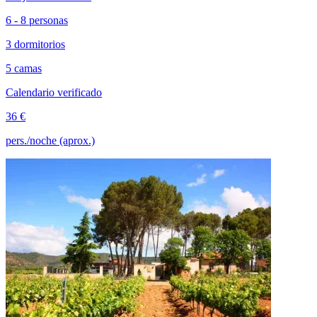
6 - 8 personas
3 dormitorios
5 camas
Calendario verificado
36 €
pers./noche (aprox.)