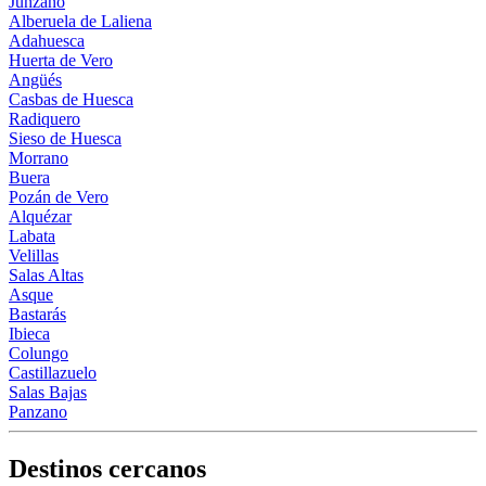
Junzano
Alberuela de Laliena
Adahuesca
Huerta de Vero
Angüés
Casbas de Huesca
Radiquero
Sieso de Huesca
Morrano
Buera
Pozán de Vero
Alquézar
Labata
Velillas
Salas Altas
Asque
Bastarás
Ibieca
Colungo
Castillazuelo
Salas Bajas
Panzano
Destinos cercanos