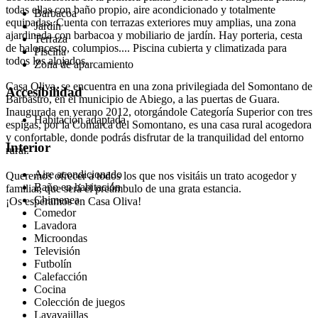
todas ellas con baño propio, aire acondicionado y totalmente
Barbacoa
equipadas. Cuenta con terrazas exteriores muy amplias, una zona
Jardín
ajardinada con barbacoa y mobiliario de jardín. Hay porteria, cesta
Terraza
de baloncesto, columpios.... Piscina cubierta y climatizada para
Piscina
todos los alojados.
Zona de aparcamiento
Casa Oliva, se encuentra en una zona privilegiada del Somontano de
Accesibilidad
Barbastro, en el municipio de Abiego, a las puertas de Guara.
Inaugurada en verano 2012, otorgándole Categoría Superior con tres
Habitación adaptada
espigas, por la Comarca del Somontano, es una casa rural acogedora
y confortable, donde podrás disfrutar de la tranquilidad del entorno
Interior
rural.
Aire acondicionado
Queremos ofrecer a todos los que nos visitáis un trato acogedor y
Baño en habitación
familiar, que será el preámbulo de una grata estancia.
Chimenea
¡Os esperamos en Casa Oliva!
Comedor
Lavadora
Microondas
Televisión
Futbolín
Calefacción
Cocina
Colección de juegos
Lavavajillas