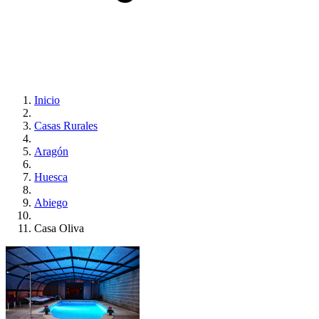
Inicio
Casas Rurales
Aragón
Huesca
Abiego
Casa Oliva