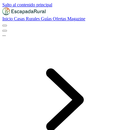
Salto al contenido principal
Inicio
Casas Rurales
Guías
Ofertas
Magazine
...