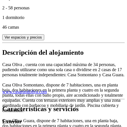
2 - 58 personas
1 dormitorio
46 camas
Ver espacios y precios
Descripción del alojamiento
Casa Oliva , cuenta con una capacidad máxima de 34 personas,
pudiendo utilizarse como una sola casa o dividirse en 2 casas de 17
personas totalmente independientes: Casa Somontano y Casa Guara.
Casa Oliva Somontano, dispone de 7 habitaciones, una en planta
baja, dos habitaciones en la primera planta y cuatro en la segunda
www.casaruraloliva.com
planta, todas ellas con baño propio, aire acondicionado y totalmente
equipadas. Cuenta con terrazas exteriores muy amplias y una zona
ajardinada con barbacoa y mobiliario de jardín. Piscina cubierta y
Características y servicios
climatizada.
Casa Oliva Guara, dispone de 7 habitaciones, una en planta baja,
Exterior
dos habitaciones en la primera planta y cuatro en la segunda planta,