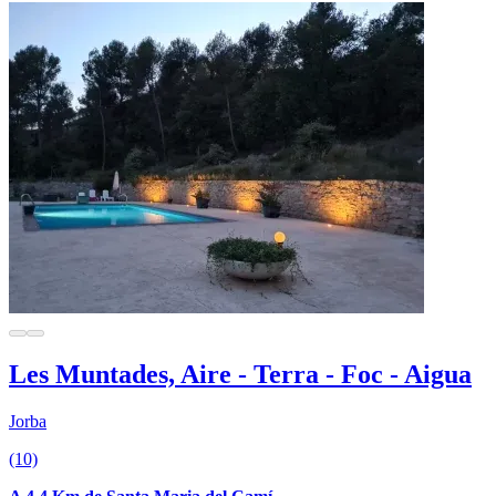
Les Muntades, Aire - Terra - Foc - Aigua
Jorba
(10)