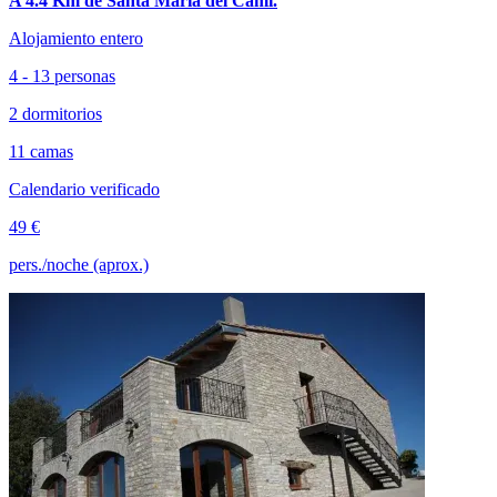
A 4.4 Km de Santa Maria del Camí.
Alojamiento entero
4 - 13 personas
2 dormitorios
11 camas
Calendario verificado
49 €
pers./noche (aprox.)