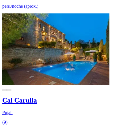
pers./noche (aprox.)
Cal Carulla
Pujalt
(9)