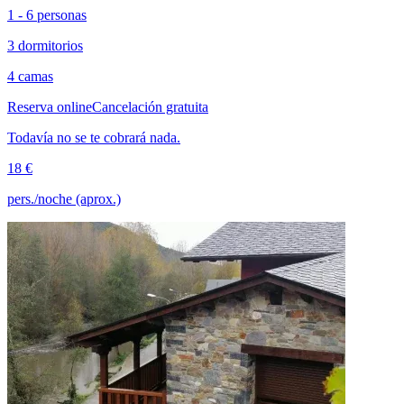
1 - 6 personas
3 dormitorios
4 camas
Reserva online
Cancelación gratuita
Todavía no se te cobrará nada.
18 €
pers./noche (aprox.)