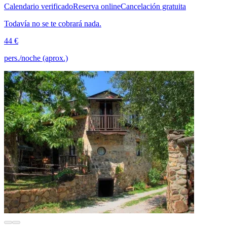
Calendario verificado
Reserva online
Cancelación gratuita
Todavía no se te cobrará nada.
44 €
pers./noche (aprox.)