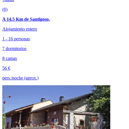
(0)
A 14.5 Km de Santigoso.
Alojamiento entero
1 - 16 personas
7 dormitorios
8 camas
56 €
pers./noche (aprox.)