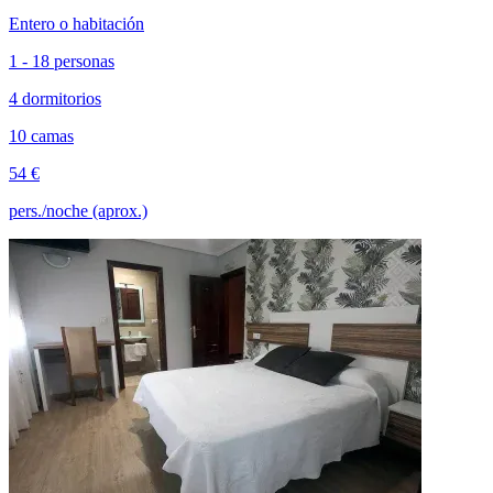
Entero o habitación
1 - 18 personas
4 dormitorios
10 camas
54 €
pers./noche (aprox.)