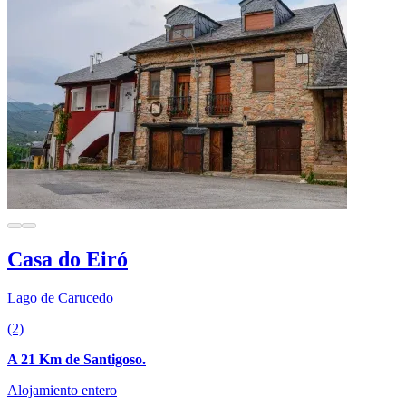
Casa do Eiró
Lago de Carucedo
(2)
A 21 Km de Santigoso.
Alojamiento entero