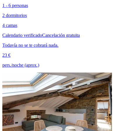
1 - 6 personas
2 dormitorios
4 camas
Calendario verificado
Cancelación gratuita
Todavía no se te cobrará nada.
23 €
pers./noche (aprox.)