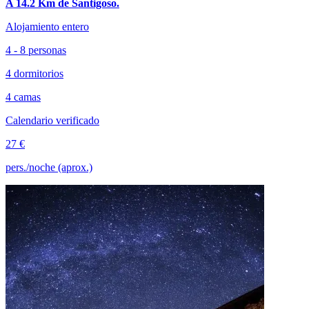
A 14.2 Km de Santigoso.
Alojamiento entero
4 - 8 personas
4 dormitorios
4 camas
Calendario verificado
27 €
pers./noche (aprox.)