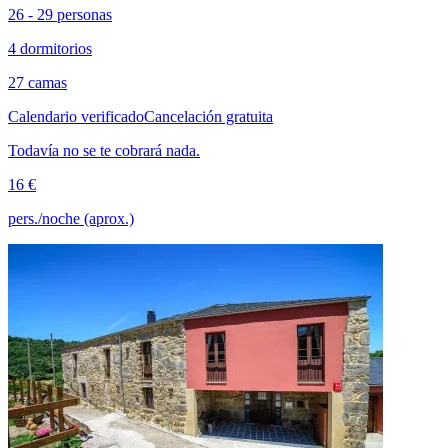
26 - 29 personas
4 dormitorios
27 camas
Calendario verificado
Cancelación gratuita
Todavía no se te cobrará nada.
16 €
pers./noche (aprox.)