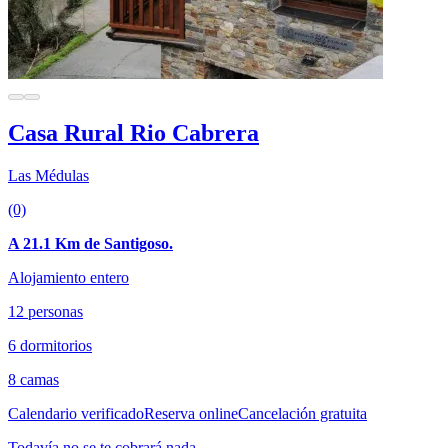
Casa Rural Rio Cabrera
Las Médulas
(0)
A 21.1 Km de Santigoso.
Alojamiento entero
12 personas
6 dormitorios
8 camas
Calendario verificado
Reserva online
Cancelación gratuita
Todavía no se te cobrará nada.