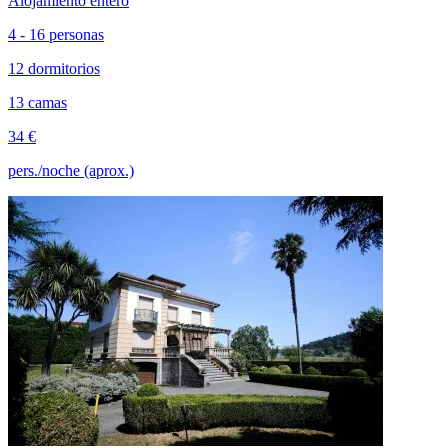
Alojamiento entero
4 - 16 personas
12 dormitorios
13 camas
34 €
pers./noche (aprox.)