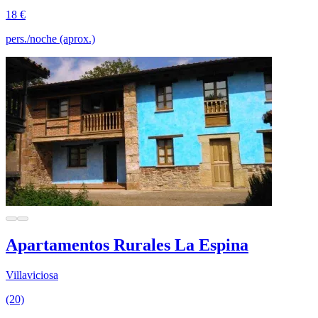
18 €
pers./noche (aprox.)
Apartamentos Rurales La Espina
Villaviciosa
(20)