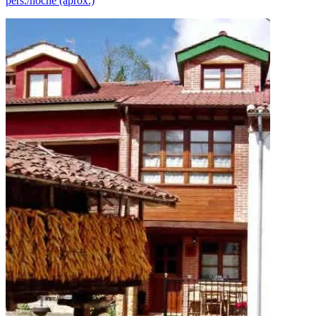
pers./noche (aprox.)