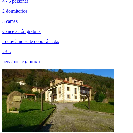
4 - 5 personas
2 dormitorios
3 camas
Cancelación gratuita
Todavía no se te cobrará nada.
23 €
pers./noche (aprox.)