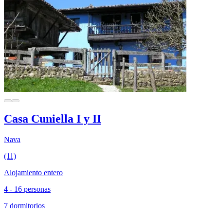
Casa Cuniella I y II
Nava
(11)
Alojamiento entero
4 - 16 personas
7 dormitorios