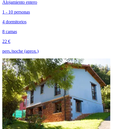
Alojamiento entero
1 - 10 personas
4 dormitorios
8 camas
22 €
pers./noche (aprox.)