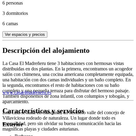
6 personas
3 dormitorios
6 camas
Ver espacios y precios
Descripción del alojamiento
La Casa El Madreñeru tiene 3 habitaciones con hermosas vistas
distribuidas en dos plantas. En la primera, encontramos un acogedor
salón con chimenea, una cocina americana completamente equipada,
una habitación con dos camas individuales y un baño completo. En
la segunda, encontramos el resto de habitaciones con su baño
completo y una pequeña terraza para disfrutar del hermoso paisaje.
www.casaelmadreneru.es
También disponemos de zona infantil, con columpios y tobogán, y
aparcamiento.
Características y servicios
Esta casa se halla en Candanal, un hermoso valle del concejo de
Villaviciosa rodeado de naturaleza. Un lugar donde todo es
tranquilidad, pero sin olvidar su buena comunicación hacia las
Exterior
magníficas playas y ciudades asturianas.