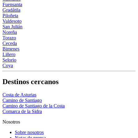
Fuensanta
Gradátila
Piloñeta
Valdesoto
San Julián
Noreña
Torazo
Ceceda
Bimenes
Liñero
Selorio
Coya
Destinos cercanos
Costa de Asturias
Camino de Santiago
Camino de Santiago de la Costa
Comarca de la Sidra
Nosotros
Sobre nosotros
Notas de prensa