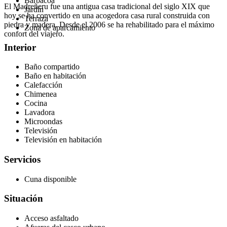
Barbacoa
El Madreñeru fue una antigua casa tradicional del siglo XIX que
Jardín
hoy se ha convertido en una acogedora casa rural construida con
Terraza
piedra y madera. Desde el 2006 se ha rehabilitado para el máximo
Zona de aparcamiento
confort del viajero.
Interior
Baño compartido
Baño en habitación
Calefacción
Chimenea
Cocina
Lavadora
Microondas
Televisión
Televisión en habitación
Servicios
Cuna disponible
Situación
Acceso asfaltado