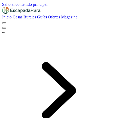
Salto al contenido principal
Inicio
Casas Rurales
Guías
Ofertas
Magazine
...