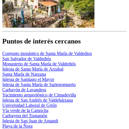
Puntos de interés cercanos
Conjunto monástico de Santa María de Valdedios
San Salvador de Valdediós
Monasterio de Santa María de Valdediós
Iglesia de Santa María de Arzabal
Santa María de Narzana
Iglesia de Santiago el Mayor
Iglesia de Santa María de Sariegomuerto
Carbayón de Lavandera
Yacimiento arqueológico de Cimadevilla
Iglesia de San Andrés de Valdebárzana
Universidad Laboral de Gijón
Vía verde de la Camocha
Carbayera del Tragamón
Iglesia de San Juan de Amandi
Playa de la Ñora