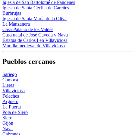
Iglesia de San Bartolomé de Pandenes
Iglesia de Santa Cecilia de Careñes
Burbrujas
Iglesia de Santa María de la Oliva
La Manzanera
Casa-Palacio de los Valdés
Casa natal de José Caveda y Nava
Estatua de Carlos I en Villaviciosa
Muralla medieval de Villaviciosa
Pueblos cercanos
Sariego
Camoca
Lieres
Villaviciosa
Feleches
Argüero
La Puerta
Pola de Siero
Siero
Gijón
Nava
Cabranes