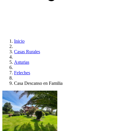
Inicio
Casas Rurales
Asturias
Feleches
Casa Descanso en Familia