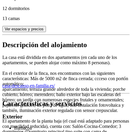
12 dormitorios
13 camas
Ver espacios y precios
Descripción del alojamiento
La casa está dividida en dos apartamentos (en cada uno de los
apartamentos, se pueden alojar como máximo 8 personas).
En el exterior de la finca, nos encontramos con las siguientes
características: Más de 5000 m2 de finca cerrada; ccceso con portón
automático;
casa-descanso-en-familia.es/
aparcamiento; terraza grande alrededor de toda la vivienda; porche
cubierto; hórreo; merendero; baño exterior bajo las escaleras del
hórreo; un jardín con numerosas especies frutales y ornamentales;
Características y servicios
pajareras grandes; un pozo de agua; una instalación fotovoltaica y
también, iluminación exterior regulada con sensor crepuscular.
Exterior
El apartamento de la planta baja (el cual está adaptado para personas
con movilidad reducida), cuenta con: Salón-Cocina-Comedor; 3
Barbacoa
dormitorios (Dormitorio principal tipo suite con cama de