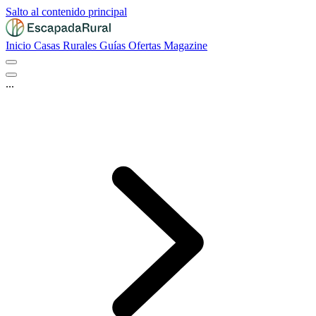
Salto al contenido principal
Inicio
Casas Rurales
Guías
Ofertas
Magazine
...