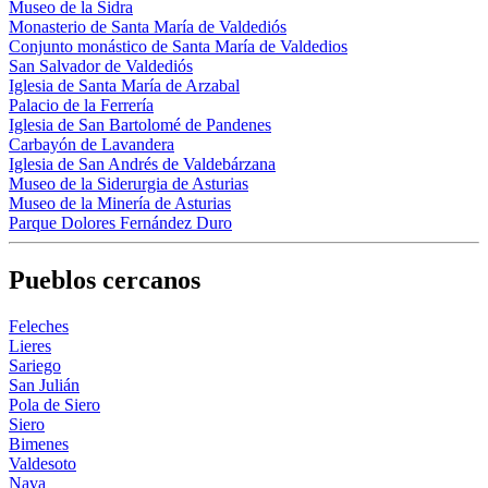
Museo de la Sidra
Monasterio de Santa María de Valdediós
Conjunto monástico de Santa María de Valdedios
San Salvador de Valdediós
Iglesia de Santa María de Arzabal
Palacio de la Ferrería
Iglesia de San Bartolomé de Pandenes
Carbayón de Lavandera
Iglesia de San Andrés de Valdebárzana
Museo de la Siderurgia de Asturias
Museo de la Minería de Asturias
Parque Dolores Fernández Duro
Pueblos cercanos
Feleches
Lieres
Sariego
San Julián
Pola de Siero
Siero
Bimenes
Valdesoto
Nava