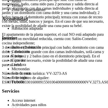
Jardín
matrimonio, baño, cama nido para 2 personas y salida directa al
Terraza
jardín; dormitorio con dos camas individuales y salida directa al
Zona de aparcamiento
jardín y un dormitorio con cama doble y una cama individual); 2
baños (uno en el dormitorio principal); terraza con zonas de recreo
Accesibilidad
con mesas, sillas, bancos y juegos. En el caso de que sea necesario,
existe la posibilidad de añadir una cuna para su bebé.
Habitación adaptada
El apartamento de la planta superior, el cual NO está adaptado para
Interior
personas con movilidad reducida, cuenta con: Salón-Comedor;
cocina independiente;
Baño en habitación
3 dormitorios (Dormitorio principal con baño; dormitorio con cama
Calefacción
doble y dormitorio grande con dos camas individuales, sofá-cama y
Cocina
zona de juegos) y 2 baños (uno en el dormitorio principal). En el
Comedor
caso de que sea necesario, existe la posibilidad de añadir una cuna
Lavadora
para su bebé.
Microondas
Sala de estar
Número de licencia turística: VV-3273-AS
Televisión
Número de registro de alquiler:
Futbolín
ESHFTU000033016000915501004000000000000000VV.3273.AS
Servicios
Acceso internet
Actividades para niños