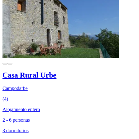
Casa Rural Urbe
Campodarbe
(4)
Alojamiento entero
2 - 6 personas
3 dormitorios