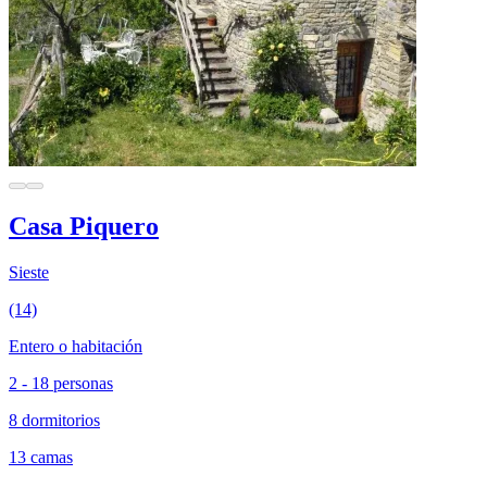
Casa Piquero
Sieste
(14)
Entero o habitación
2 - 18 personas
8 dormitorios
13 camas