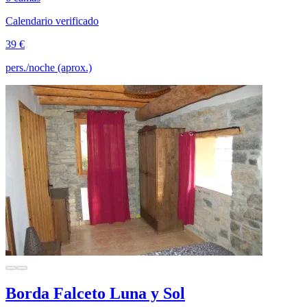
Calendario verificado
39 €
pers./noche (aprox.)
Borda Falceto Luna y Sol