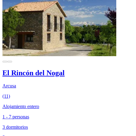
El Rincón del Nogal
Arcusa
(11)
Alojamiento entero
1 - 7 personas
3 dormitorios