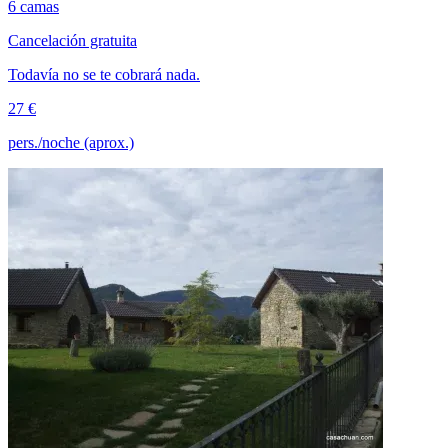
6 camas
Cancelación gratuita
Todavía no se te cobrará nada.
27 €
pers./noche (aprox.)