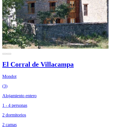
El Corral de Villacampa
Mondot
(3)
Alojamiento entero
1 - 4 personas
2 dormitorios
2 camas