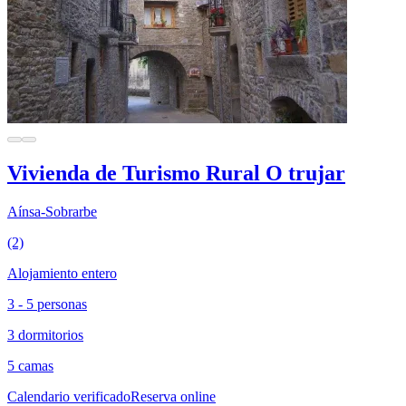
Vivienda de Turismo Rural O trujar
Aínsa-Sobrarbe
(2)
Alojamiento entero
3 - 5 personas
3 dormitorios
5 camas
Calendario verificado
Reserva online