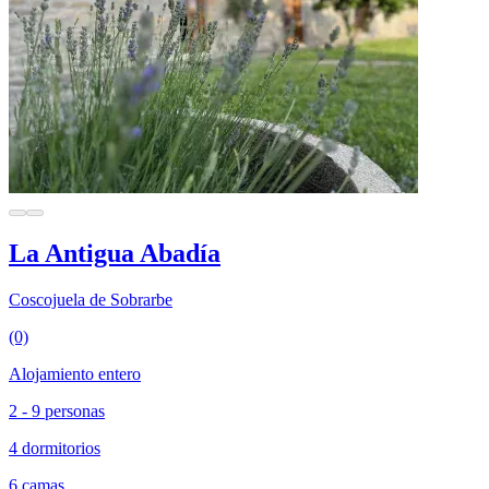
La Antigua Abadía
Coscojuela de Sobrarbe
(0)
Alojamiento entero
2 - 9 personas
4 dormitorios
6 camas