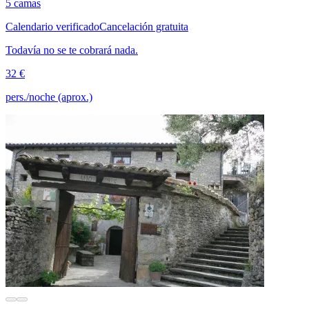
5 camas
Calendario verificado
Cancelación gratuita
Todavía no se te cobrará nada.
32 €
pers./noche (aprox.)