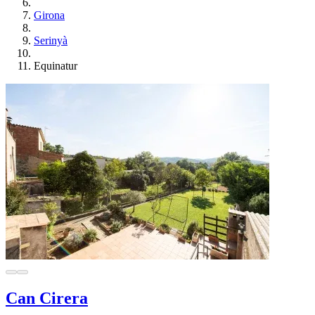
Girona
Serinyà
Equinatur
Can Cirera