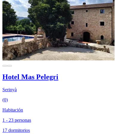
Hotel Mas Pelegri
Serinyà
(0)
Habitación
1 - 23 personas
17 dormitorios