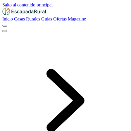
Salto al contenido principal
Inicio
Casas Rurales
Guías
Ofertas
Magazine
...