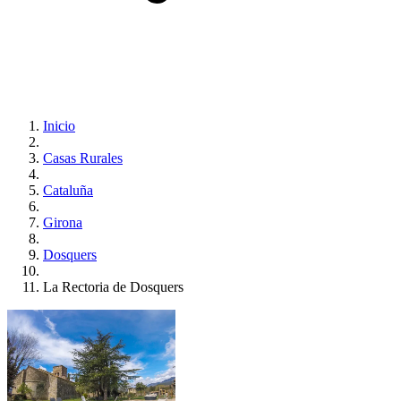
Inicio
Casas Rurales
Cataluña
Girona
Dosquers
La Rectoria de Dosquers