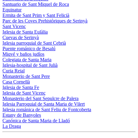
Santuario de Sant Miquel de Roca
Equinatur
Ermita de Sant Prim y Sant Felicià
Parc de les Coves Prehistòriques de Serinyà
Sant Vicenç
Iglesia de Santa Eulàlia
Cuevas de Serinyà
Iglesia parroquial de Sant Cebrià
Puente románico de Besalú
Miqvé y baños judíos
Colegiata de Santa Maria
Iglesia-hospital de Sant Julià
Curia Reial
Monasterio de Sant Pere
Casa Cornellà
Iglesia de Santa Fe
Iglesia de Sant Vicenç
Monasterio del Sant Sepulcre de Palera
Iglesia Parroquial de Santa Maria de Vilert
Iglesia románica de Sant Feliu de Fontcoberta
Estany de Banyoles
Canónica de Santa Maria de Lladó
La Draga