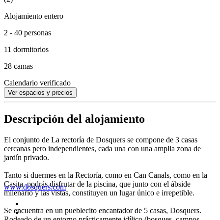
Alojamiento entero
2 - 40 personas
11 dormitorios
28 camas
Calendario verificado
Ver espacios y precios
Descripción del alojamiento
El conjunto de La rectoría de Dosquers se compone de 3 casas
cercanas pero independientes, cada una con una amplia zona de
jardín privado.
Tanto si duermes en la Rectoría, como en Can Canals, como en la
Casita, podrás disfrutar de la piscina, que junto con el ábside
www.dosquers.com
milenario y las vistas, constituyen un lugar único e irrepetible.
Se encuentra en un pueblecito encantador de 5 casas, Dosquers.
Rodeado de un entorno prácticamente idílico (bosques, campos,