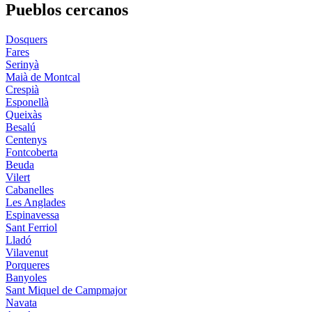
Pueblos cercanos
Dosquers
Fares
Serinyà
Maià de Montcal
Crespià
Esponellà
Queixàs
Besalú
Centenys
Fontcoberta
Beuda
Vilert
Cabanelles
Les Anglades
Espinavessa
Sant Ferriol
Lladó
Vilavenut
Porqueres
Banyoles
Sant Miquel de Campmajor
Navata