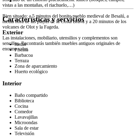
vistas a las montañas, el riachuelo,…)
Bien situado: a 5 minutos del bonito pueblo medieval de Besalú, a
Características y servicios
media hora de las playas de la Costa Brava y a 20 minutos de los
volcanes de Olot y la Fageda.
Exterior
Las instalaciones, mobiliario, utensilios y complementos son
sencillos. Encontrarás también muebles antiguos originales de
Jardín
enorme valor.
Piscina
Barbacoa
Terraza
Zona de aparcamiento
Huerto ecológico
Interior
Baño compartido
Biblioteca
Cocina
Comedor
Lavavajillas
Microondas
Sala de estar
Televisión