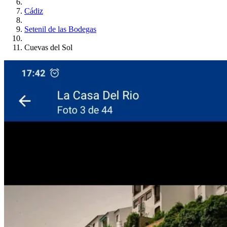
Cádiz
Setenil de las Bodegas
Cuevas del Sol