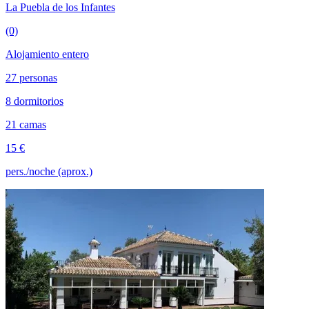
La Puebla de los Infantes
(0)
Alojamiento entero
27 personas
8 dormitorios
21 camas
15 €
pers./noche (aprox.)