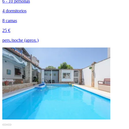
6 - 10 personas
4 dormitorios
8 camas
25 €
pers./noche (aprox.)