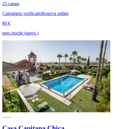
25 camas
Calendario verificado
Reserva online
80 €
pers./noche (aprox.)
Casa Capitana Chica