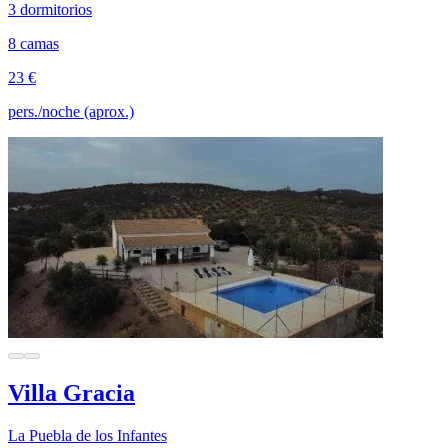
3 dormitorios
8 camas
23 €
pers./noche (aprox.)
Villa Gracia
La Puebla de los Infantes