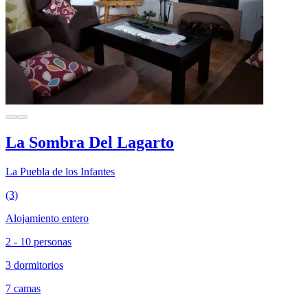
La Sombra Del Lagarto
La Puebla de los Infantes
(3)
Alojamiento entero
2 - 10 personas
3 dormitorios
7 camas