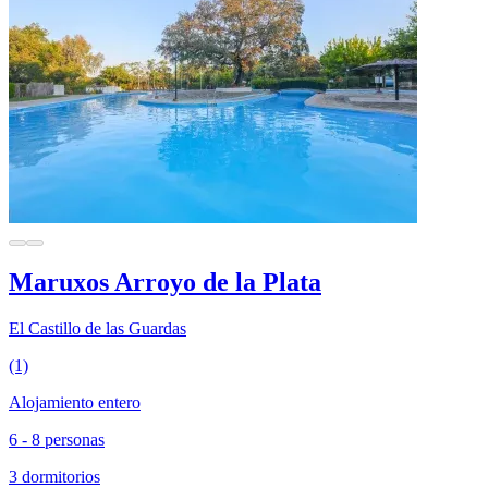
Maruxos Arroyo de la Plata
El Castillo de las Guardas
(1)
Alojamiento entero
6 - 8 personas
3 dormitorios