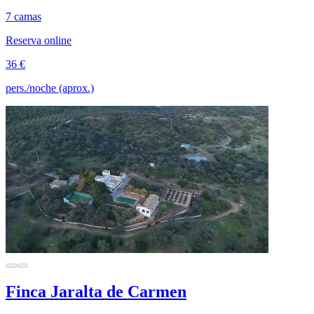
7 camas
Reserva online
36 €
pers./noche (aprox.)
Finca Jaralta de Carmen