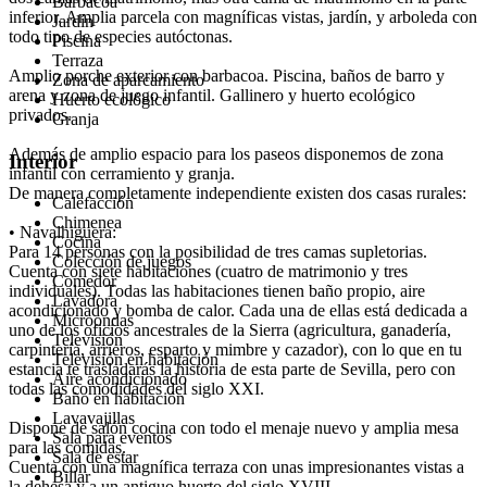
Barbacoa
inferior. Amplia parcela con magníficas vistas, jardín, y arboleda con
Jardín
todo tipo de especies autóctonas.
Piscina
Terraza
Amplio porche exterior con barbacoa. Piscina, baños de barro y
Zona de aparcamiento
arena y zona de juego infantil. Gallinero y huerto ecológico
Huerto ecológico
privados.
Granja
Además de amplio espacio para los paseos disponemos de zona
Interior
infantil con cerramiento y granja.
De manera completamente independiente existen dos casas rurales:
Calefacción
Chimenea
• Navalhiguera:
Cocina
Para 14 personas con la posibilidad de tres camas supletorias.
Colección de juegos
Cuenta con siete habitaciones (cuatro de matrimonio y tres
Comedor
individuales). Todas las habitaciones tienen baño propio, aire
Lavadora
acondicionado y bomba de calor. Cada una de ellas está dedicada a
Microondas
uno de los oficios ancestrales de la Sierra (agricultura, ganadería,
Televisión
carpintería, arrieros, esparto y mimbre y cazador), con lo que en tu
Televisión en habitación
estancia te trasladarás la historia de esta parte de Sevilla, pero con
Aire acondicionado
todas las comodidades del siglo XXI.
Baño en habitación
Lavavajillas
Dispone de salón cocina con todo el menaje nuevo y amplia mesa
Sala para eventos
para las comidas.
Sala de estar
Cuenta con una magnífica terraza con unas impresionantes vistas a
Billar
la dehesa y a un antiguo huerto del siglo XVIII.