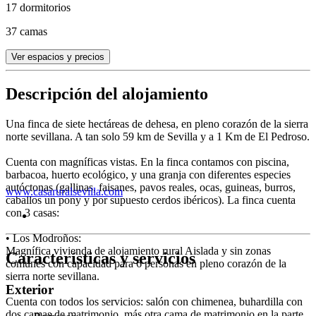
17 dormitorios
37 camas
Ver espacios y precios
Descripción del alojamiento
Una finca de siete hectáreas de dehesa, en pleno corazón de la sierra
norte sevillana. A tan solo 59 km de Sevilla y a 1 Km de El Pedroso.
Cuenta con magníficas vistas. En la finca contamos con piscina,
barbacoa, huerto ecológico, y una granja con diferentes especies
autóctonas (gallinas, faisanes, pavos reales, ocas, guineas, burros,
www.casaruralsevilla.com
caballos un pony y por supuesto cerdos ibéricos). La finca cuenta
con 3 casas:
• Los Modroños:
Magnífica vivienda de alojamiento rural Aislada y sin zonas
Características y servicios
comunes con capacidad para 6 personas en pleno corazón de la
sierra norte sevillana.
Exterior
Cuenta con todos los servicios: salón con chimenea, buhardilla con
dos camas de matrimonio, más otra cama de matrimonio en la parte