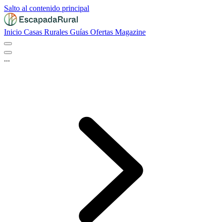
Salto al contenido principal
Inicio
Casas Rurales
Guías
Ofertas
Magazine
...