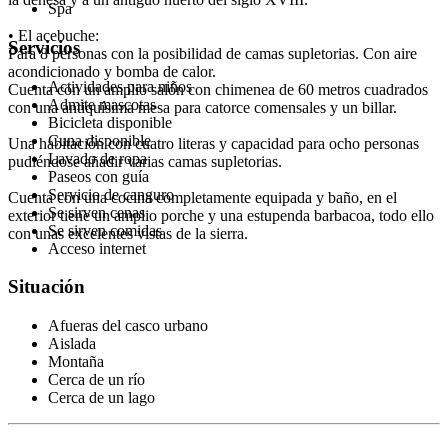
Spa
• El acebuche:
Servicios
Para 8 personas con la posibilidad de camas supletorias. Con aire
acondicionado y bomba de calor.
Actividades para niños
Cuenta con un amplio salón con chimenea de 60 metros cuadrados
Admite mascotas
con una antiquísima mesa para catorce comensales y un billar.
Bicicleta disponible
Cuna disponible
Una habitación con cuatro literas y capacidad para ocho personas
Lavado de ropa
pudiéndose añadir varias camas supletorias.
Paseos con guía
Servicio de canguro
Cuenta con una cocina completamente equipada y baño, en el
Se sirven cenas
exterior tiene un amplio porche y una estupenda barbacoa, todo ello
Se sirven comidas
con unas excelentes vistas de la sierra.
Acceso internet
Situación
Afueras del casco urbano
Aislada
Montaña
Cerca de un río
Cerca de un lago