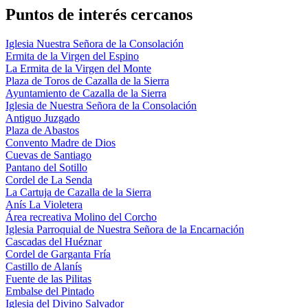
Puntos de interés cercanos
Iglesia Nuestra Señora de la Consolación
Ermita de la Virgen del Espino
La Ermita de la Virgen del Monte
Plaza de Toros de Cazalla de la Sierra
Ayuntamiento de Cazalla de la Sierra
Iglesia de Nuestra Señora de la Consolación
Antiguo Juzgado
Plaza de Abastos
Convento Madre de Dios
Cuevas de Santiago
Pantano del Sotillo
Cordel de La Senda
La Cartuja de Cazalla de la Sierra
Anís La Violetera
Área recreativa Molino del Corcho
Iglesia Parroquial de Nuestra Señora de la Encarnación
Cascadas del Huéznar
Cordel de Garganta Fría
Castillo de Alanís
Fuente de las Pilitas
Embalse del Pintado
Iglesia del Divino Salvador