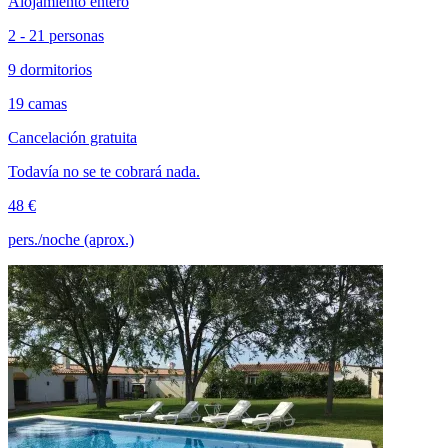
Alojamiento entero
2 - 21 personas
9 dormitorios
19 camas
Cancelación gratuita
Todavía no se te cobrará nada.
48 €
pers./noche (aprox.)