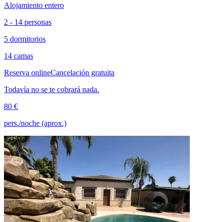
Alojamiento entero
2 - 14 personas
5 dormitorios
14 camas
Reserva online
Cancelación gratuita
Todavía no se te cobrará nada.
80 €
pers./noche (aprox.)