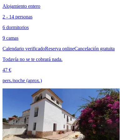
Alojamiento entero
2 - 14 personas
6 dormitorios
9 camas
Calendario verificado
Reserva online
Cancelación gratuita
Todavía no se te cobrará nada.
47 €
pers./noche (aprox.)