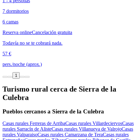
1 - 4 personas
7 dormitorios
6 camas
Reserva online
Cancelación gratuita
Todavía no se te cobrará nada.
57 €
pers./noche (aprox.)
1
Turismo rural cerca de Sierra de la
Culebra
Pueblos cercanos a Sierra de la Culebra
Casas rurales Ferreras de Arriba
Casas rurales Villardeciervos
Casas
rurales Sarracín de Aliste
Casas rurales Villanueva de Valrojo
Casas
rurales Valparaiso
Casas rurales Camarzana de Tera
Casas rurales