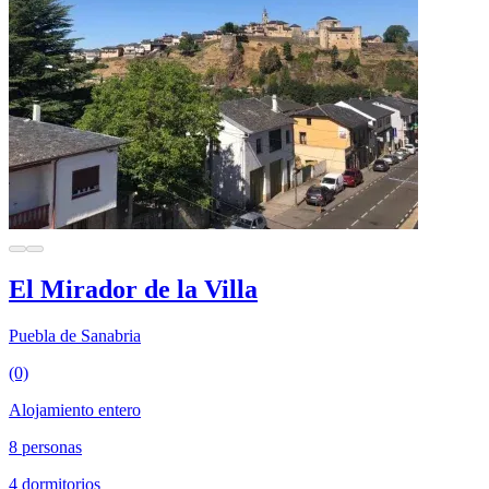
El Mirador de la Villa
Puebla de Sanabria
(0)
Alojamiento entero
8 personas
4 dormitorios