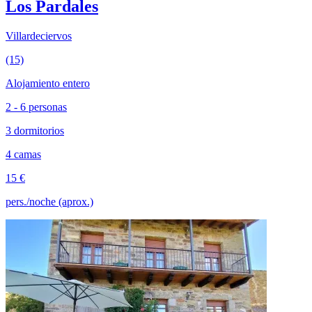
Los Pardales
Villardeciervos
(15)
Alojamiento entero
2 - 6 personas
3 dormitorios
4 camas
15 €
pers./noche (aprox.)