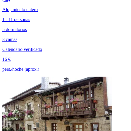
Alojamiento entero
1 - 11 personas
5 dormitorios
8 camas
Calendario verificado
16 €
pers./noche (aprox.)