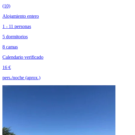
(10)
Alojamiento entero
1 - 11 personas
5 dormitorios
8 camas
Calendario verificado
16 €
pers./noche (aprox.)