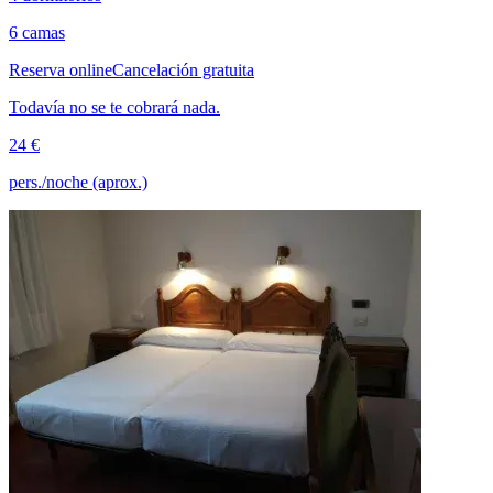
6 camas
Reserva online
Cancelación gratuita
Todavía no se te cobrará nada.
24 €
pers./noche (aprox.)