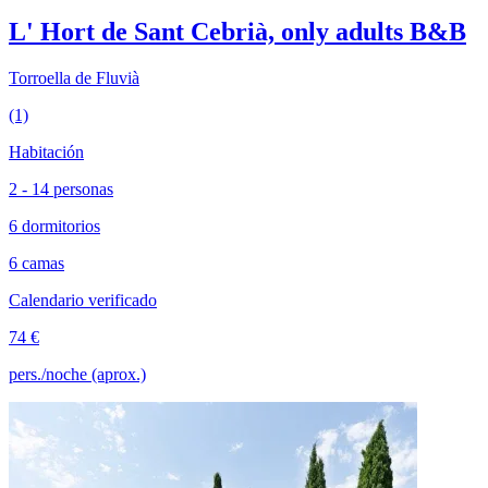
L' Hort de Sant Cebrià, only adults B&B
Torroella de Fluvià
(1)
Habitación
2 - 14 personas
6 dormitorios
6 camas
Calendario verificado
74 €
pers./noche (aprox.)