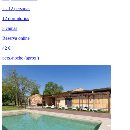
2 - 12 personas
12 dormitorios
8 camas
Reserva online
42 €
pers./noche (aprox.)