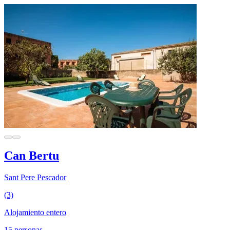
Can Bertu
Sant Pere Pescador
(3)
Alojamiento entero
15 personas