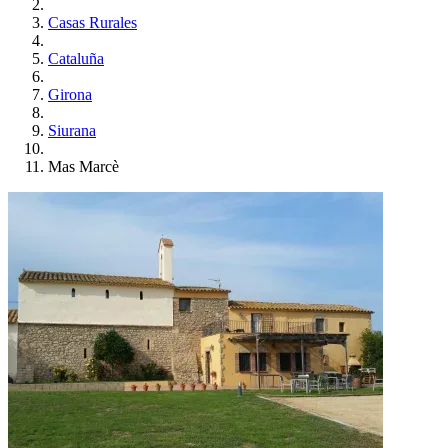
Casas Rurales
Cataluña
Girona
Siurana
Mas Marcè