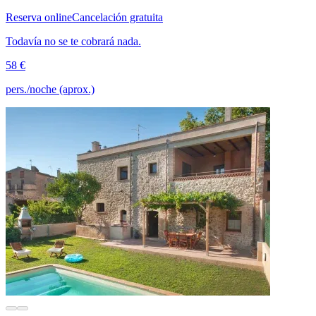
Reserva online
Cancelación gratuita
Todavía no se te cobrará nada.
58 €
pers./noche (aprox.)