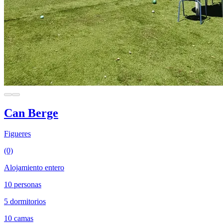
Can Berge
Figueres
(0)
Alojamiento entero
10 personas
5 dormitorios
10 camas