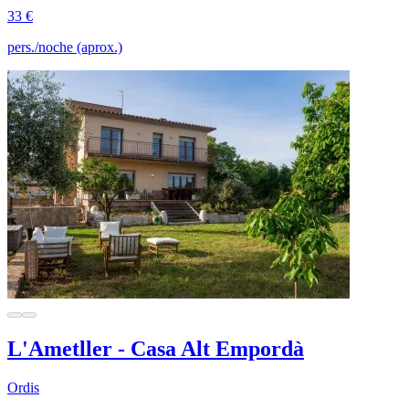
33 €
pers./noche (aprox.)
L'Ametller - Casa Alt Empordà
Ordis