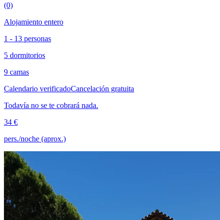
(0)
Alojamiento entero
1 - 13 personas
5 dormitorios
9 camas
Calendario verificado
Cancelación gratuita
Todavía no se te cobrará nada.
34 €
pers./noche (aprox.)