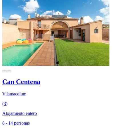
Can Centena
Vilamacolum
(3)
Alojamiento entero
8 - 14 personas