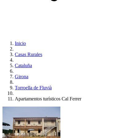
Inicio
Casas Rurales
Cataluña
Girona
Torroella de Fluvià
Apartamentos turísticos Cal Ferrer