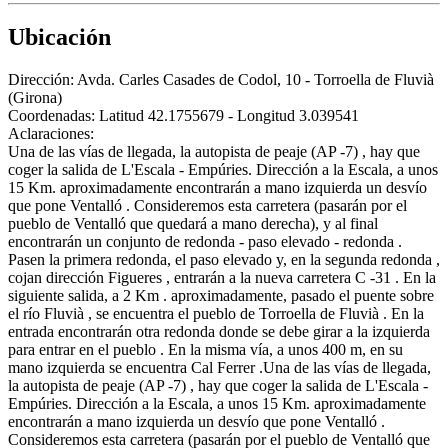
Ubicación
Dirección:
Avda. Carles Casades de Codol, 10 - Torroella de Fluvià
(Girona)
Coordenadas:
Latitud 42.1755679 - Longitud 3.039541
Aclaraciones:
Una de las vías de llegada, la autopista de peaje (AP -7) , hay que
coger la salida de L'Escala - Empúries. Dirección a la Escala, a unos
15 Km. aproximadamente encontrarán a mano izquierda un desvío
que pone Ventalló . Consideremos esta carretera (pasarán por el
pueblo de Ventalló que quedará a mano derecha), y al final
encontrarán un conjunto de redonda - paso elevado - redonda .
Pasen la primera redonda, el paso elevado y, en la segunda redonda ,
cojan dirección Figueres , entrarán a la nueva carretera C -31 . En la
siguiente salida, a 2 Km . aproximadamente, pasado el puente sobre
el río Fluvià , se encuentra el pueblo de Torroella de Fluvià . En la
entrada encontrarán otra redonda donde se debe girar a la izquierda
para entrar en el pueblo . En la misma vía, a unos 400 m, en su
mano izquierda se encuentra Cal Ferrer .Una de las vías de llegada,
la autopista de peaje (AP -7) , hay que coger la salida de L'Escala -
Empúries. Dirección a la Escala, a unos 15 Km. aproximadamente
encontrarán a mano izquierda un desvío que pone Ventalló .
Consideremos esta carretera (pasarán por el pueblo de Ventalló que