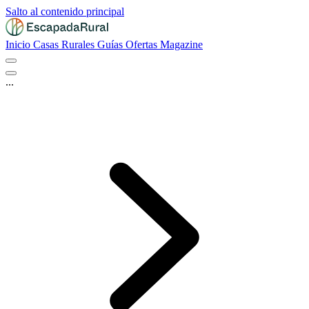
Salto al contenido principal
Inicio
Casas Rurales
Guías
Ofertas
Magazine
...