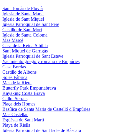
Sant Tomàs de Fluvià
Iglesia de Santa María
Iglesia de Sant Miquel
Iglesia Parroquial de Sant Pere
Castillo de Sant Mori
Iglesia de Santa Coloma
Mas Marcè
Casa de la Reina Sibil.la
Sant Miquel de Garrigàs
Iglesia Parroquial de Sant Esteve
Yacimiento griego y romano de Empúries
Casa Bordas
Castillo de Albons
Solés Fábrica
Mas de la Riera
Butterfly Park Empuriabrava
Kayaking Costa Brava
Callol Serrats
Plaça dels Homes
Basílica de Santa Maria de Castelló d'Empúries
Mas Castellar
Església de Sant Martí
Playa de Riells
Iglesia Parroquial de Sant Iscle de Bàscara