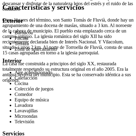
descansar y disfrutar de la naturaleza lejos del estrés y el ruido de las
Características y servicios
ciudades.
Otros lugares del término, son Santo Tomás de Fluvià, donde hay un
Exterior
agrupamiento de una docena de masías, situado a 3 km. Al noroeste
de la cabeza de municipio. El pueblo esta emplazado cerca de un
Barbacoa
camino antiguo. La iglesia románica del siglo XII ha sido
Piscina
recientemente declarada bien de Interés Nacional. Y Vilacolum,
Terraza
situado a unos 2 km. Al norte de Torroella de Fluvià, consta de unas
Zona de aparcamiento
15 casas agrupadas en torno a la iglesia parroquial.
Interior
La casa fue construida a principios del siglo XX, restaurada
totalmente respetando su estructura original en el año 2005. Era la
Aire acondicionado
antigua herrería del municipio. Esta se ha conservado idéntica a sus
Calefacción
orígenes.
Cocina
Colección de juegos
Comedor
Equipo de música
Lavadora
Lavavajillas
Microondas
Televisión
Servicios