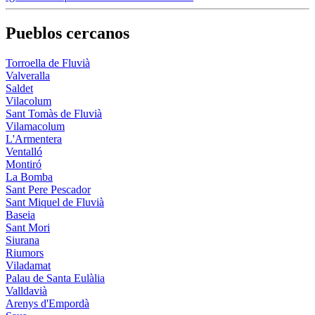
Pueblos cercanos
Torroella de Fluvià
Valveralla
Saldet
Vilacolum
Sant Tomàs de Fluvià
Vilamacolum
L'Armentera
Ventalló
Montiró
La Bomba
Sant Pere Pescador
Sant Miquel de Fluvià
Baseia
Sant Mori
Siurana
Riumors
Viladamat
Palau de Santa Eulàlia
Valldavià
Arenys d'Empordà