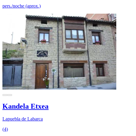
pers./noche (aprox.)
Kandela Etxea
Lapuebla de Labarca
(4)