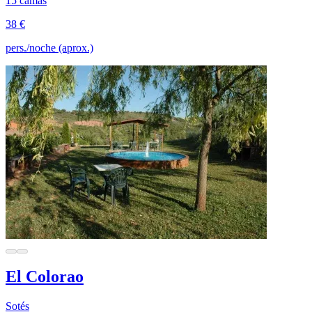
15 camas
38 €
pers./noche (aprox.)
El Colorao
Sotés