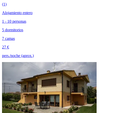
(1)
Alojamiento entero
1 - 10 personas
5 dormitorios
7 camas
27 €
pers./noche (aprox.)