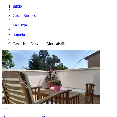
Inicio
Casas Rurales
La Rioja
Sojuela
Casa de la Nieve de Moncalvillo