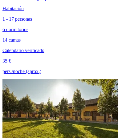
Habitación
1 - 17 personas
6 dormitorios
14 camas
Calendario verificado
35 €
pers./noche (aprox.)