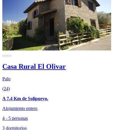
Casa Rural El Olivar
Palo
(24)
A 7.4 Km de Solipueyo.
Alojamiento entero
4 - 5 personas
3 dormitorios