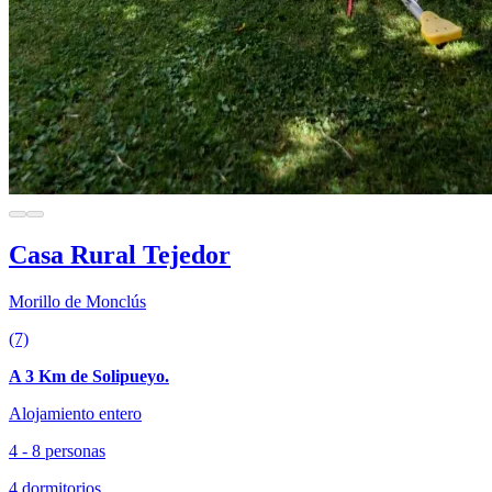
Casa Rural Tejedor
Morillo de Monclús
(7)
A 3 Km de Solipueyo.
Alojamiento entero
4 - 8 personas
4 dormitorios