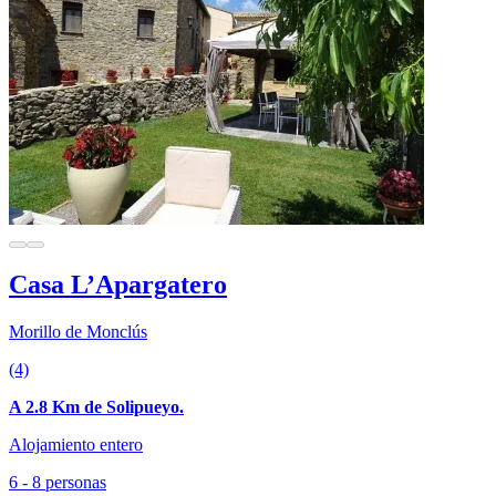
Casa L’Apargatero
Morillo de Monclús
(4)
A 2.8 Km de Solipueyo.
Alojamiento entero
6 - 8 personas