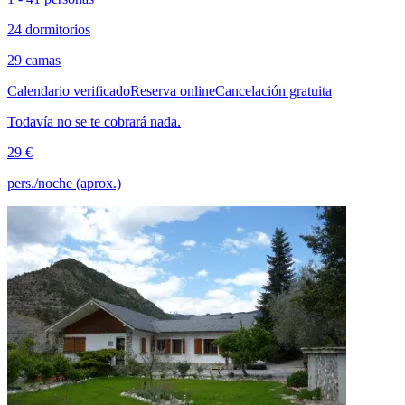
24 dormitorios
29 camas
Calendario verificado
Reserva online
Cancelación gratuita
Todavía no se te cobrará nada.
29 €
pers./noche (aprox.)