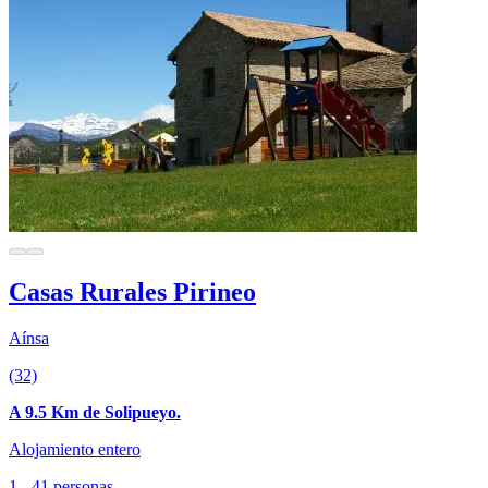
Casas Rurales Pirineo
Aínsa
(32)
A 9.5 Km de Solipueyo.
Alojamiento entero
1 - 41 personas