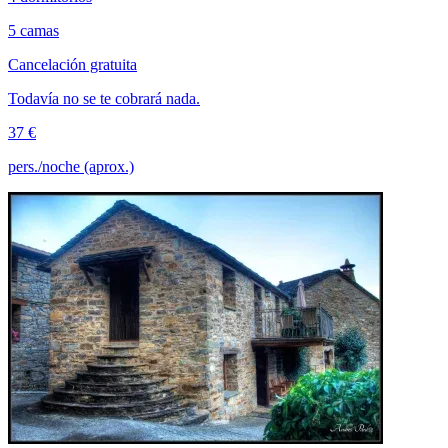
5 camas
Cancelación gratuita
Todavía no se te cobrará nada.
37 €
pers./noche (aprox.)