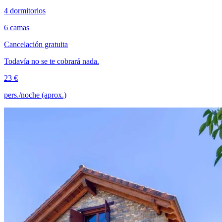
4 dormitorios
6 camas
Cancelación gratuita
Todavía no se te cobrará nada.
23 €
pers./noche (aprox.)