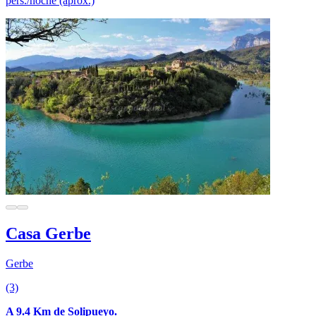
pers./noche (aprox.)
Casa Gerbe
Gerbe
(3)
A 9.4 Km de Solipueyo.