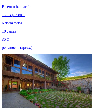
Entero o habitación
1 - 13 personas
6 dormitorios
10 camas
35 €
pers./noche (aprox.)