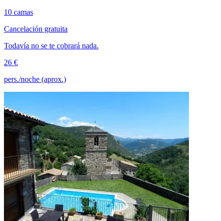
10 camas
Cancelación gratuita
Todavía no se te cobrará nada.
26 €
pers./noche (aprox.)