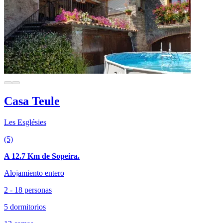
Casa Teule
Les Esglésies
(5)
A 12.7 Km de Sopeira.
Alojamiento entero
2 - 18 personas
5 dormitorios