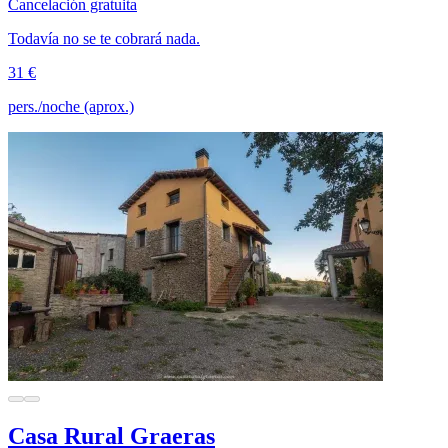
Cancelación gratuita
Todavía no se te cobrará nada.
31 €
pers./noche (aprox.)
Casa Rural Graeras