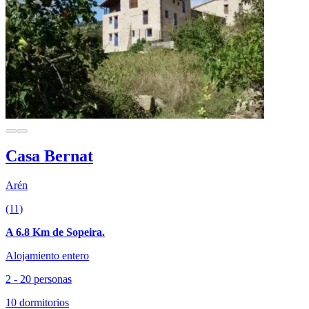
Casa Bernat
Arén
(11)
A 6.8 Km de Sopeira.
Alojamiento entero
2 - 20 personas
10 dormitorios