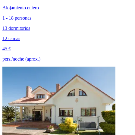
Alojamiento entero
1 - 18 personas
13 dormitorios
12 camas
45 €
pers./noche (aprox.)