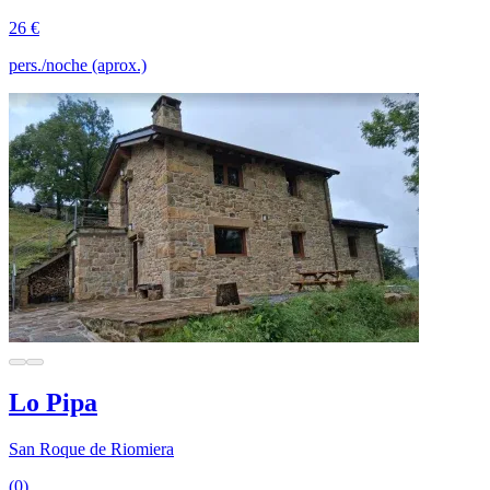
26 €
pers./noche (aprox.)
Lo Pipa
San Roque de Riomiera
(0)