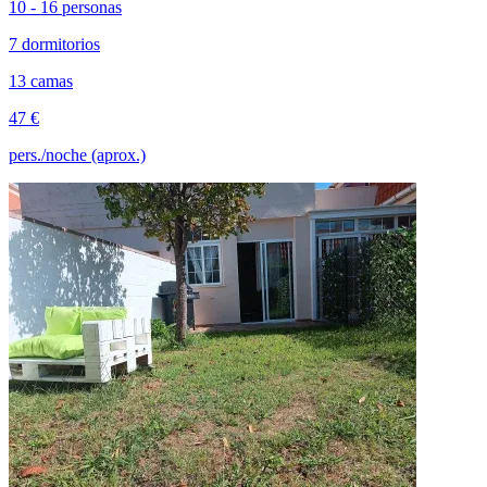
10 - 16 personas
7 dormitorios
13 camas
47 €
pers./noche (aprox.)