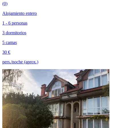
(0)
Alojamiento entero
1 - 6 personas
3 dormitorios
5 camas
30 €
pers./noche (aprox.)