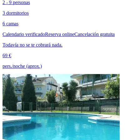
2 - 9 personas
3 dormitorios
6 camas
Calendario verificado
Reserva online
Cancelación gratuita
Todavía no se te cobrará nada.
69 €
pers./noche (aprox.)