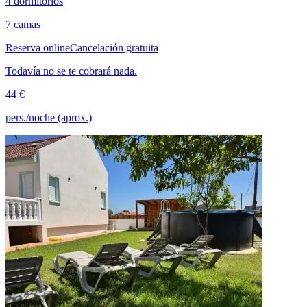
4 dormitorios
7 camas
Reserva online
Cancelación gratuita
Todavía no se te cobrará nada.
44 €
pers./noche (aprox.)