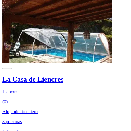
La Casa de Liencres
Liencres
(0)
Alojamiento entero
8 personas