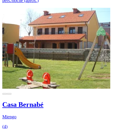
pers./noche (aprox.)
Casa Bernabé
Miengo
(4)