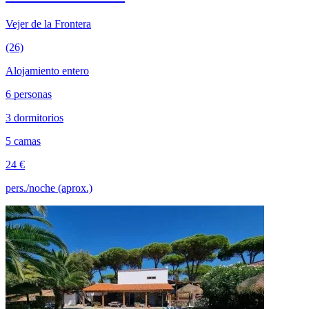
Vejer de la Frontera
(26)
Alojamiento entero
6 personas
3 dormitorios
5 camas
24 €
pers./noche (aprox.)