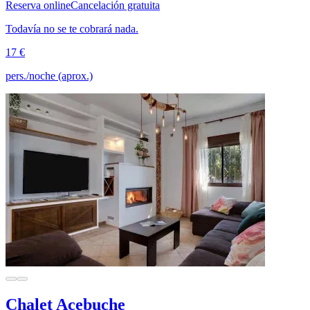
Reserva online
Cancelación gratuita
Todavía no se te cobrará nada.
17 €
pers./noche (aprox.)
Chalet Acebuche