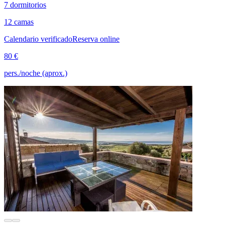
7 dormitorios
12 camas
Calendario verificado
Reserva online
80 €
pers./noche (aprox.)