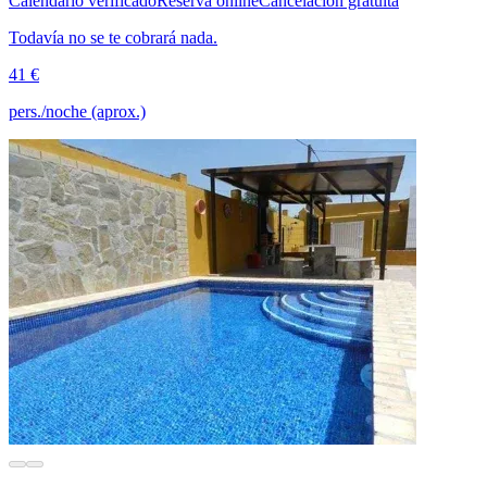
Calendario verificado
Reserva online
Cancelación gratuita
Todavía no se te cobrará nada.
41 €
pers./noche (aprox.)