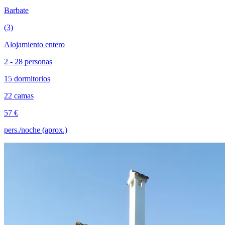
Barbate
(3)
Alojamiento entero
2 - 28 personas
15 dormitorios
22 camas
57 €
pers./noche (aprox.)