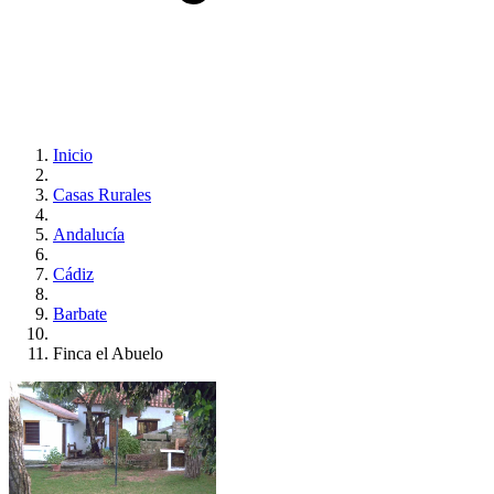
Inicio
Casas Rurales
Andalucía
Cádiz
Barbate
Finca el Abuelo