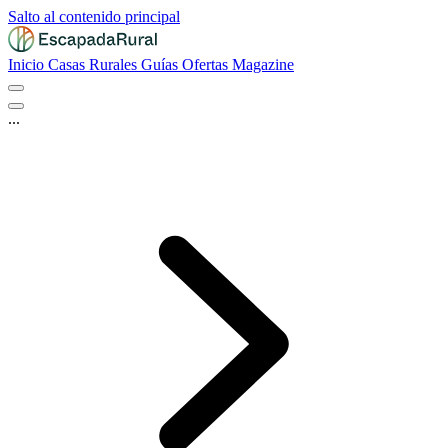
Salto al contenido principal
Inicio
Casas Rurales
Guías
Ofertas
Magazine
...