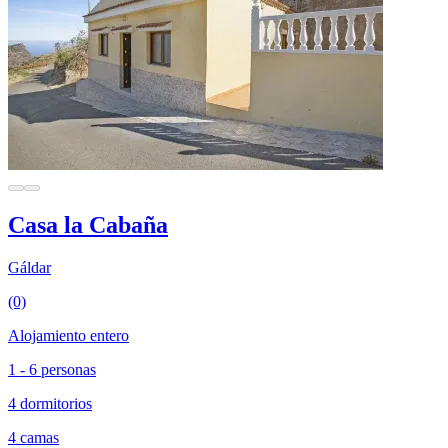
Casa la Cabaña
Gáldar
(0)
Alojamiento entero
1 - 6 personas
4 dormitorios
4 camas