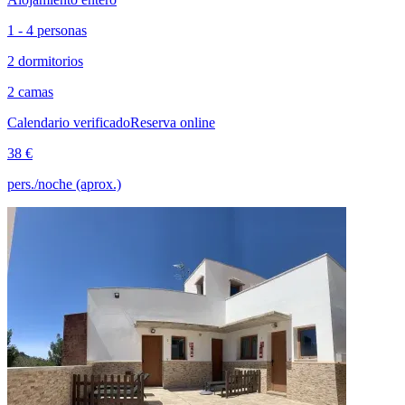
1 - 4 personas
2 dormitorios
2 camas
Calendario verificado
Reserva online
38 €
pers./noche (aprox.)