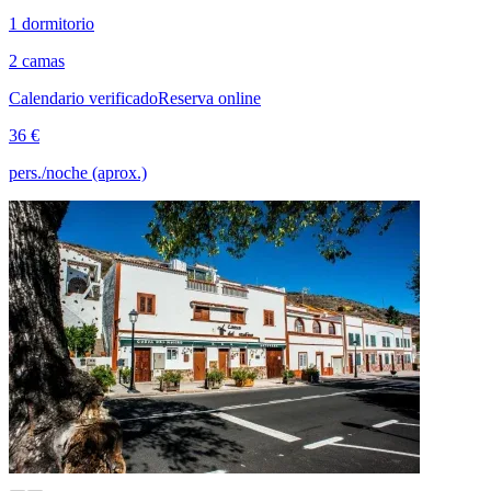
1 dormitorio
2 camas
Calendario verificado
Reserva online
36 €
pers./noche (aprox.)