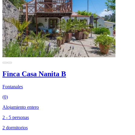
Finca Casa Nanita B
Fontanales
(0)
Alojamiento entero
2 - 5 personas
2 dormitorios