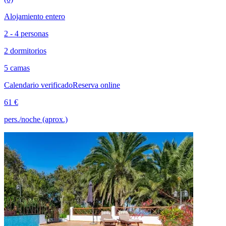
Alojamiento entero
2 - 4 personas
2 dormitorios
5 camas
Calendario verificado
Reserva online
61 €
pers./noche (aprox.)