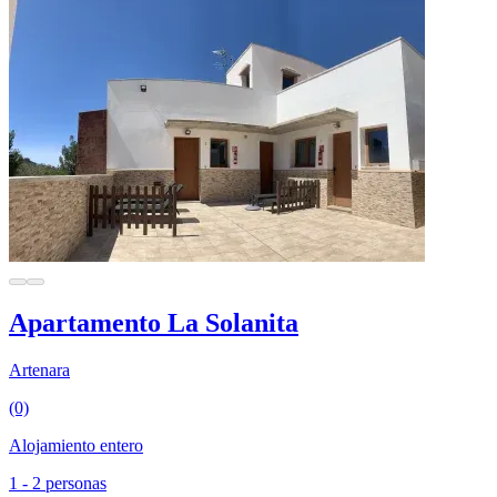
Apartamento La Solanita
Artenara
(0)
Alojamiento entero
1 - 2 personas