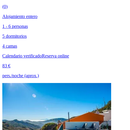
(0)
Alojamiento entero
1 - 6 personas
5 dormitorios
4 camas
Calendario verificado
Reserva online
83 €
pers./noche (aprox.)