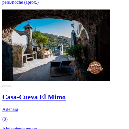
pers./noche (aprox.)
Casa-Cueva El Mimo
Artenara
(0)
Alojamiento entero