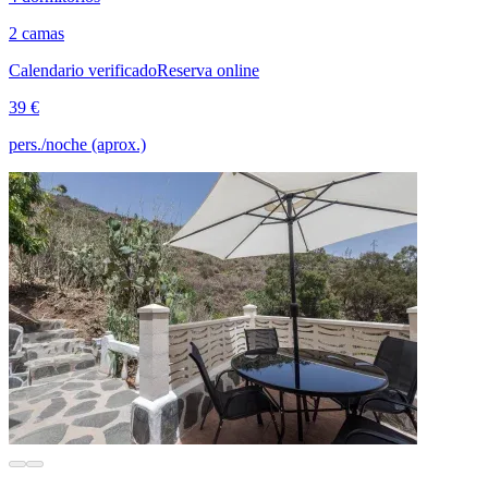
2 camas
Calendario verificado
Reserva online
39 €
pers./noche (aprox.)