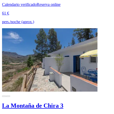
Calendario verificado
Reserva online
61 €
pers./noche (aprox.)
La Montaña de Chira 3