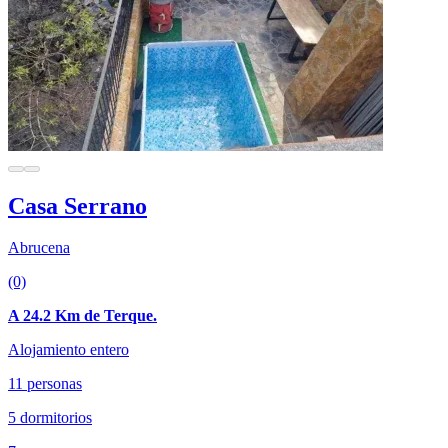
Casa Serrano
Abrucena
(0)
A 24.2 Km de Terque.
Alojamiento entero
11 personas
5 dormitorios