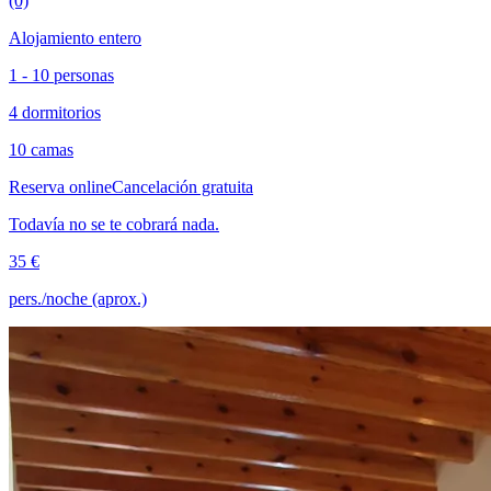
(0)
Alojamiento entero
1 - 10 personas
4 dormitorios
10 camas
Reserva online
Cancelación gratuita
Todavía no se te cobrará nada.
35 €
pers./noche (aprox.)