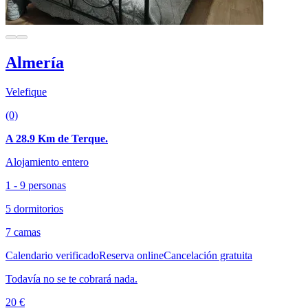
Almería
Velefique
(0)
A 28.9 Km de Terque.
Alojamiento entero
1 - 9 personas
5 dormitorios
7 camas
Calendario verificado
Reserva online
Cancelación gratuita
Todavía no se te cobrará nada.
20 €