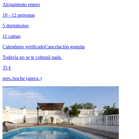
Alojamiento entero
10 - 12 personas
5 dormitorios
11 camas
Calendario verificado
Cancelación gratuita
Todavía no se te cobrará nada.
35 €
pers./noche (aprox.)