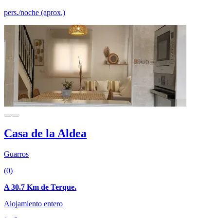
pers./noche (aprox.)
Casa de la Aldea
Guarros
(0)
A 30.7 Km de Terque.
Alojamiento entero