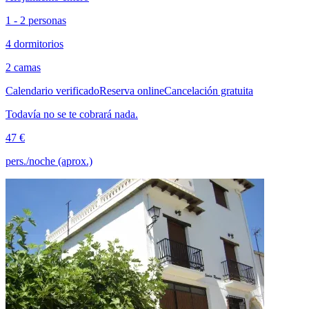
1 - 2 personas
4 dormitorios
2 camas
Calendario verificado
Reserva online
Cancelación gratuita
Todavía no se te cobrará nada.
47 €
pers./noche (aprox.)