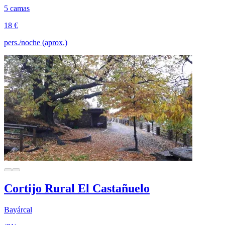
5 camas
18 €
pers./noche (aprox.)
Cortijo Rural El Castañuelo
Bayárcal