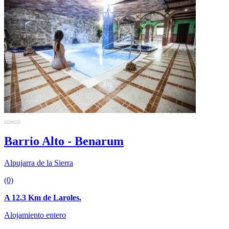
Barrio Alto - Benarum
Alpujarra de la Sierra
(0)
A 12.3 Km de Laroles.
Alojamiento entero