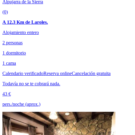
Alpujarra de la Sierra
(0)
A 12.3 Km de Laroles.
Alojamiento entero
2 personas
1 dormitorio
1 cama
Calendario verificado
Reserva online
Cancelación gratuita
Todavía no se te cobrará nada.
43 €
pers./noche (aprox.)