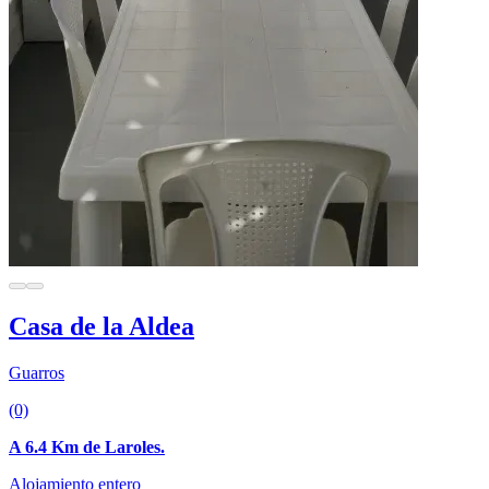
Casa de la Aldea
Guarros
(0)
A 6.4 Km de Laroles.
Alojamiento entero