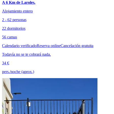
A 6 Km de Laroles.
Alojamiento entero
2 - 62 personas
22 dormitorios
56 camas
Calendario verificado
Reserva online
Cancelación gratuita
Todavía no se te cobrará nada.
34 €
pers./noche (aprox.)