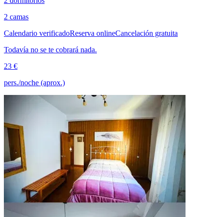
2 dormitorios
2 camas
Calendario verificado
Reserva online
Cancelación gratuita
Todavía no se te cobrará nada.
23 €
pers./noche (aprox.)