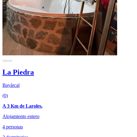
La Piedra
Bayárcal
(0)
A 3 Km de Laroles.
Alojamiento entero
4 personas