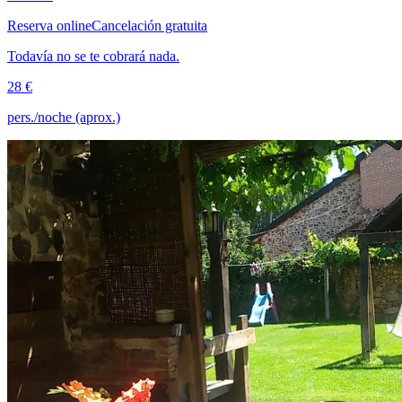
Reserva online
Cancelación gratuita
Todavía no se te cobrará nada.
28 €
pers./noche (aprox.)