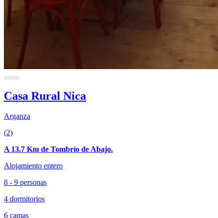
Casa Rural Nica
Arganza
(2)
A 13.7 Km de Tombrío de Abajo.
Alojamiento entero
8 - 9 personas
4 dormitorios
6 camas