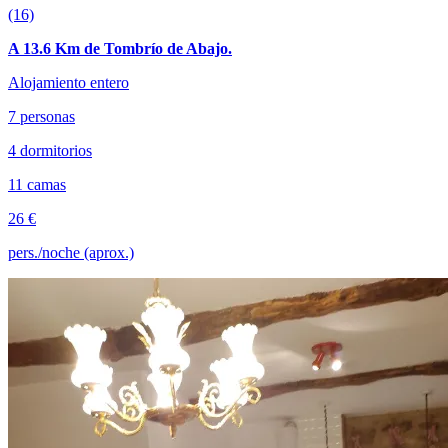
(16)
A 13.6 Km de Tombrío de Abajo.
Alojamiento entero
7 personas
4 dormitorios
11 camas
26 €
pers./noche (aprox.)