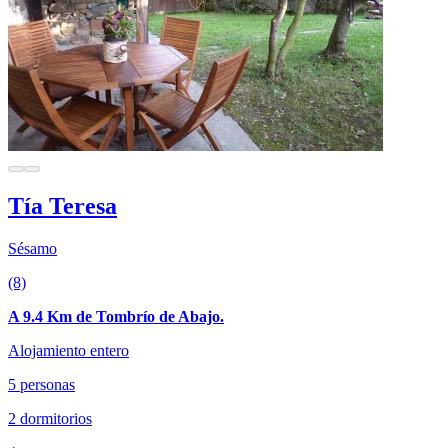
Tía Teresa
Sésamo
(8)
A 9.4 Km de Tombrío de Abajo.
Alojamiento entero
5 personas
2 dormitorios