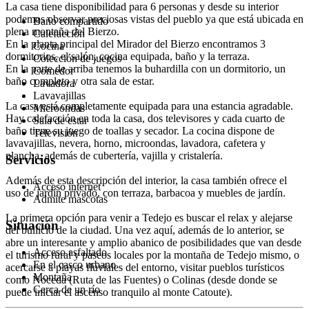
La casa tiene disponibilidad para 6 personas y desde su interior
podemos observar preciosas vistas del pueblo ya que está ubicada en
Baño compartido
plena montaña del Bierzo.
Calefacción
En la planta principal del Mirador del Bierzo encontramos 3
Cocina
dormitorios, el salón, cocina equipada, baño y la terraza.
Colección de juegos
En la parte de arriba tenemos la buhardilla con un dormitorio, un
Comedor
baño completo y otra sala de estar.
Lavadora
Lavavajillas
La casa está completamente equipada para una estancia agradable.
Microondas
Hay calefacción en toda la casa, dos televisores y cada cuarto de
Sala de estar
baño tiene su juego de toallas y secador. La cocina dispone de
Televisión
lavavajillas, nevera, horno, microondas, lavadora, cafetera y
plancha, además de cubertería, vajilla y cristalería.
Servicios
Además de esta descripción del interior, la casa también ofrece el
Acceso internet
uso de jardín privado, con terraza, barbacoa y muebles de jardín.
Admite mascotas
La primera opción para venir a Tedejo es buscar el relax y alejarse
Situación
del bullicio de la ciudad. Una vez aquí, además de lo anterior, se
abre un interesante y amplio abanico de posibilidades que van desde
Acceso asfaltado
el turismo rural y paseos locales por la montaña de Tedejo mismo, o
En el casco urbano
acercarse a playas fluviales del entorno, visitar pueblos turísticos
Montaña
como Noceda (Ruta de las Fuentes) o Colinas (desde donde se
Cerca de un río
puede iniciar el ascenso tranquilo al monte Catoute).