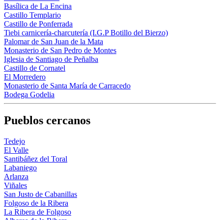
Basílica de La Encina
Castillo Templario
Castillo de Ponferrada
Tiebi carnicería-charcutería (I.G.P Botillo del Bierzo)
Palomar de San Juan de la Mata
Monasterio de San Pedro de Montes
Iglesia de Santiago de Peñalba
Castillo de Cornatel
El Morredero
Monasterio de Santa María de Carracedo
Bodega Godelia
Pueblos cercanos
Tedejo
El Valle
Santibáñez del Toral
Labaniego
Arlanza
Viñales
San Justo de Cabanillas
Folgoso de la Ribera
La Ribera de Folgoso