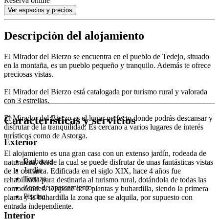
Reserva online
Ver espacios y precios
Descripción del alojamiento
El Mirador del Bierzo se encuentra en el pueblo de Tedejo, situado
en la montaña, es un pueblo pequeño y tranquilo. Además te ofrece
preciosas vistas.
El Mirador del Bierzo está catalogada por turismo rural y valorada
con 3 estrellas.
Características y servicios
El Mirador del Bierzo es el lugar perfecto donde podrás descansar y
disfrutar de la tranquilidad. Es cercano a varios lugares de interés
turísticos como de Astorga.
Exterior
El alojamiento es una gran casa con un extenso jardín, rodeada de
Barbacoa
naturaleza, desde la cual se puede disfrutar de unas fantásticas vistas
Jardín
de la comarca. Edificada en el siglo XIX, hace 4 años fue
Terraza
rehabilitada para destinarla al turismo rural, dotándola de todas las
Zona de aparcamiento
comodidades. Dispone de 2 plantas y buhardilla, siendo la primera
Piscina
planta y la buhardilla la zona que se alquila, por supuesto con
entrada independiente.
Interior