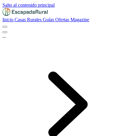
Salto al contenido principal
Inicio
Casas Rurales
Guías
Ofertas
Magazine
...