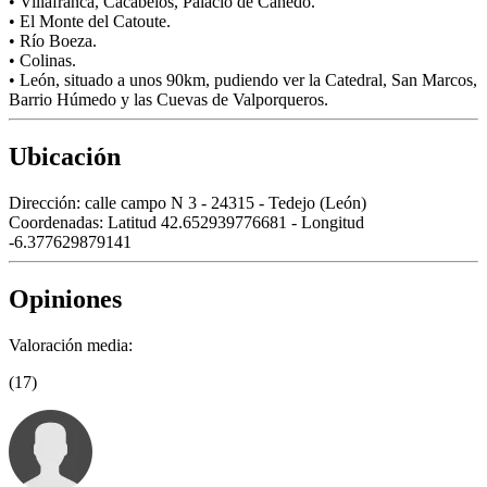
• Villafranca, Cacabelos, Palacio de Canedo.
• El Monte del Catoute.
• Río Boeza.
• Colinas.
• León, situado a unos 90km, pudiendo ver la Catedral, San Marcos,
Barrio Húmedo y las Cuevas de Valporqueros.
Ubicación
Dirección:
calle campo N 3 - 24315 - Tedejo (León)
Coordenadas:
Latitud 42.652939776681 - Longitud
-6.377629879141
Opiniones
Valoración media:
(17)