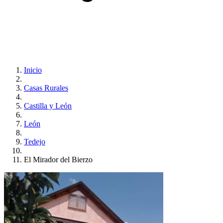
Inicio
Casas Rurales
Castilla y León
León
Tedejo
El Mirador del Bierzo