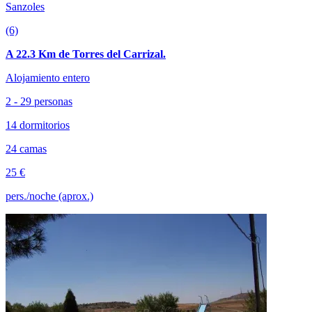
Sanzoles
(6)
A 22.3 Km de Torres del Carrizal.
Alojamiento entero
2 - 29 personas
14 dormitorios
24 camas
25 €
pers./noche (aprox.)