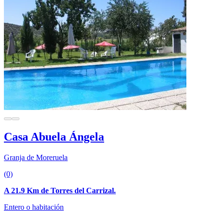
Casa Abuela Ángela
Granja de Moreruela
(0)
A 21.9 Km de Torres del Carrizal.
Entero o habitación