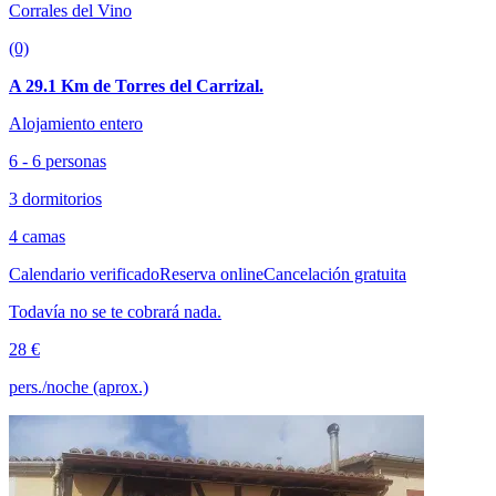
Corrales del Vino
(0)
A 29.1 Km de Torres del Carrizal.
Alojamiento entero
6 - 6 personas
3 dormitorios
4 camas
Calendario verificado
Reserva online
Cancelación gratuita
Todavía no se te cobrará nada.
28 €
pers./noche (aprox.)