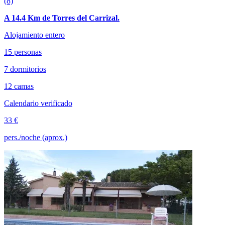
(8)
A 14.4 Km de Torres del Carrizal.
Alojamiento entero
15 personas
7 dormitorios
12 camas
Calendario verificado
33 €
pers./noche (aprox.)