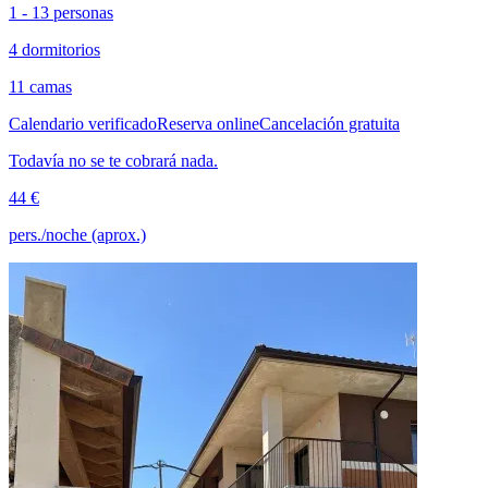
1 - 13 personas
4 dormitorios
11 camas
Calendario verificado
Reserva online
Cancelación gratuita
Todavía no se te cobrará nada.
44 €
pers./noche (aprox.)