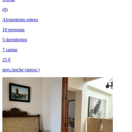
(0)
Alojamiento entero
10 personas
5 dormitorios
7 camas
25 €
pers./noche (aprox.)