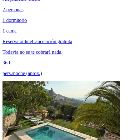
2 personas
1 dormitorio
1 cama
Reserva online
Cancelación gratuita
Todavía no se te cobrará nada.
36 €
pers./noche (aprox.)