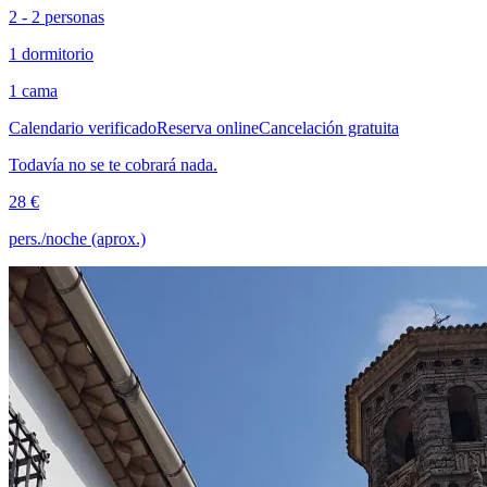
2 - 2 personas
1 dormitorio
1 cama
Calendario verificado
Reserva online
Cancelación gratuita
Todavía no se te cobrará nada.
28 €
pers./noche (aprox.)