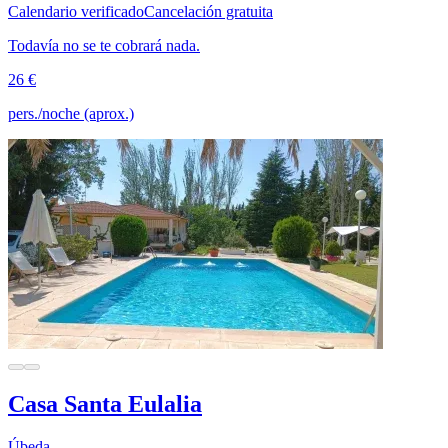
Calendario verificado
Cancelación gratuita
Todavía no se te cobrará nada.
26 €
pers./noche (aprox.)
Casa Santa Eulalia
Úbeda