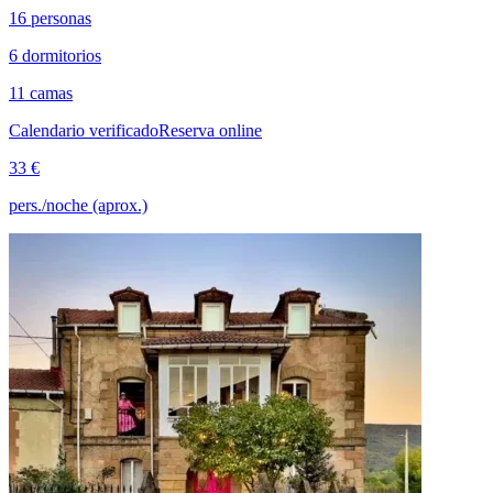
16 personas
6 dormitorios
11 camas
Calendario verificado
Reserva online
33 €
pers./noche (aprox.)