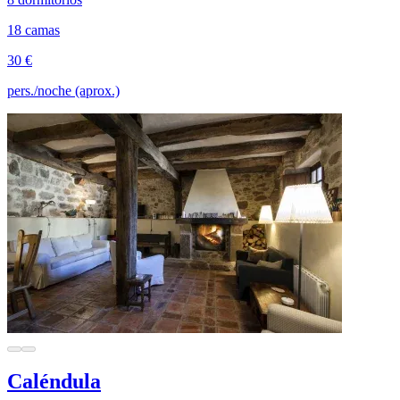
18 camas
30 €
pers./noche (aprox.)
Caléndula