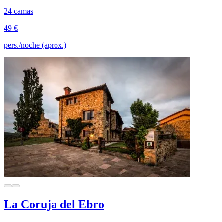
24 camas
49 €
pers./noche (aprox.)
La Coruja del Ebro