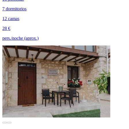
7 dormitorios
12 camas
28 €
pers./noche (aprox.)