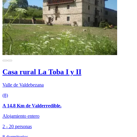
Casa rural La Toba I y II
Valle de Valdebezana
(8)
A 14.8 Km de Valderredible.
Alojamiento entero
2 - 20 personas
8 dormitorios