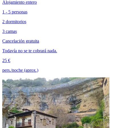
Alojamiento entero
1 - 5 personas
2 dormitorios
3 camas
Cancelación gratuita
Todavía no se te cobrará nada.
25 €
pers./noche (aprox.)