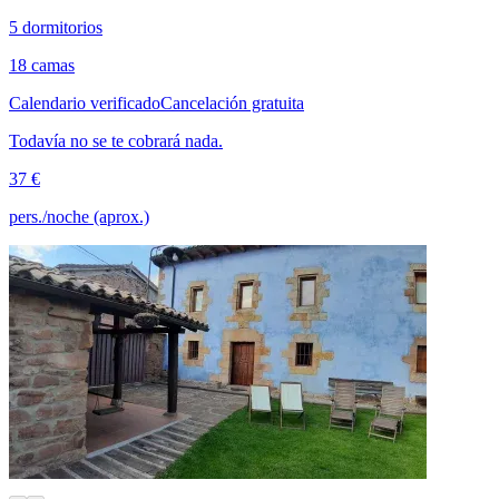
5 dormitorios
18 camas
Calendario verificado
Cancelación gratuita
Todavía no se te cobrará nada.
37 €
pers./noche (aprox.)