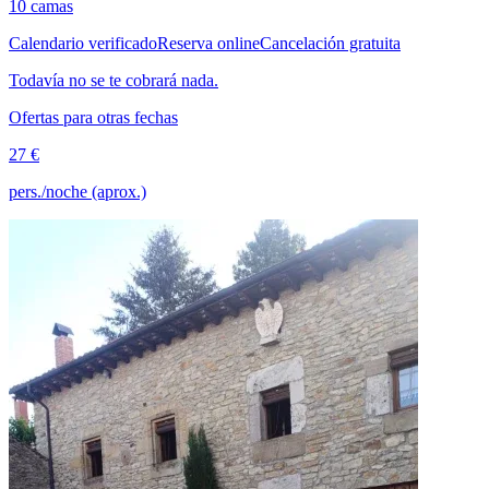
10 camas
Calendario verificado
Reserva online
Cancelación gratuita
Todavía no se te cobrará nada.
Ofertas para otras fechas
27 €
pers./noche (aprox.)