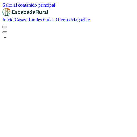
Salto al contenido principal
Inicio
Casas Rurales
Guías
Ofertas
Magazine
...