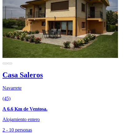
Casa Saleros
Navarrete
(45)
A 6.6 Km de Ventosa.
Alojamiento entero
2 - 10 personas