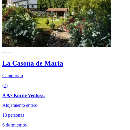
La Casona de María
Camprovín
(7)
A 9.7 Km de Ventosa.
Alojamiento entero
13 personas
6 dormitorios