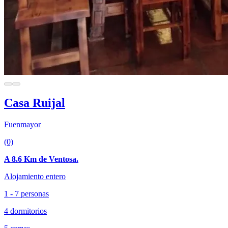
Casa Ruijal
Fuenmayor
(0)
A 8.6 Km de Ventosa.
Alojamiento entero
1 - 7 personas
4 dormitorios