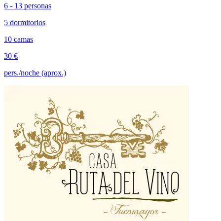
6 - 13 personas
5 dormitorios
10 camas
30 €
pers./noche (aprox.)